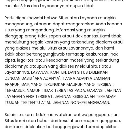
melalui Situs dan Layanannya ataupun tidak.
Perlu digarisbawahi bahwa Situs atau Layanan mungkin
mengandung, ataupun dapat mengarahkan Anda kepada
situs yang mengandung, informasi yang mungkin
dianggap orang tidak sopan atau tidak pantas. Kami tidak
mendukung segala konten yang terkandung didalam atau
yang diakses melalui Situs atau Layanannya, dan kami
tidak akan bertanggungjawab terhadap keakuratan, hak
cipta, legalitas, atau kesopanan materi yang terkandung
didalamnya ataupun yang diakses melalui Situs atau
Layanannya. LAYANAN, KONTEN, DAN SITUS DIBERIKAN
DENGAN BASIS "APA ADANYA", TANPA ADANYA JAMINAN
APAPUN, BAIK YANG TERUNGKAP MAUPUN YANG TERSIRAT,
TERMASUK, NAMUN TIDAK TERBATAS PADA, GARANSI JAMINAN
LAYANAN YANG TERSIRAT, JAMINAN KESESUAIAN TERHADAP
TUJUAN TERTENTU ATAU JAMINAN NON-PELANGGARAN.
Selain itu, kami tidak menyatakan bahwa pengoperasian
Situs kami akan bebas dari kesalahan maupun gangguan,
dan kami tidak akan bertanggungjawab terhadap akibat