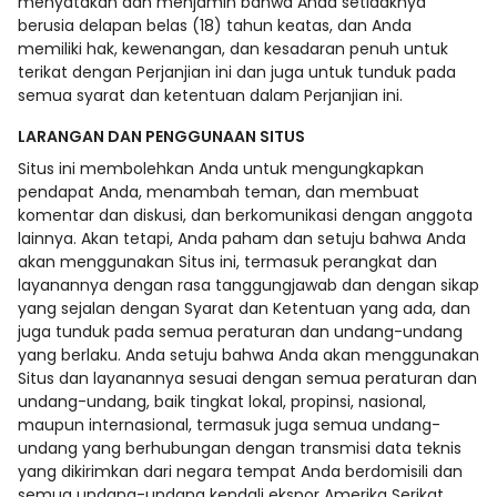
menyatakan dan menjamin bahwa Anda setidaknya
berusia delapan belas (18) tahun keatas, dan Anda
memiliki hak, kewenangan, dan kesadaran penuh untuk
terikat dengan Perjanjian ini dan juga untuk tunduk pada
semua syarat dan ketentuan dalam Perjanjian ini.
LARANGAN DAN PENGGUNAAN SITUS
Situs ini membolehkan Anda untuk mengungkapkan
pendapat Anda, menambah teman, dan membuat
komentar dan diskusi, dan berkomunikasi dengan anggota
lainnya. Akan tetapi, Anda paham dan setuju bahwa Anda
akan menggunakan Situs ini, termasuk perangkat dan
layanannya dengan rasa tanggungjawab dan dengan sikap
yang sejalan dengan Syarat dan Ketentuan yang ada, dan
juga tunduk pada semua peraturan dan undang-undang
yang berlaku. Anda setuju bahwa Anda akan menggunakan
Situs dan layanannya sesuai dengan semua peraturan dan
undang-undang, baik tingkat lokal, propinsi, nasional,
maupun internasional, termasuk juga semua undang-
undang yang berhubungan dengan transmisi data teknis
yang dikirimkan dari negara tempat Anda berdomisili dan
semua undang-undang kendali ekspor Amerika Serikat.