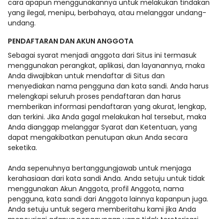
cara apapun menggunakannya untuk melakukan tindakan
yang ilegal, menipu, berbahaya, atau melanggar undang-
undang.
PENDAFTARAN DAN AKUN ANGGOTA
Sebagai syarat menjadi anggota dari Situs ini termasuk
menggunakan perangkat, aplikasi, dan layanannya, maka
Anda diwajibkan untuk mendaftar di Situs dan
menyediakan nama pengguna dan kata sandi. Anda harus
melengkapi seluruh proses pendaftaran dan harus
memberikan informasi pendaftaran yang akurat, lengkap,
dan terkini. Jika Anda gagal melakukan hal tersebut, maka
Anda dianggap melanggar Syarat dan Ketentuan, yang
dapat mengakibatkan penutupan akun Anda secara
seketika.
Anda sepenuhnya bertanggungjawab untuk menjaga
kerahasiaan dari kata sandi Anda. Anda setuju untuk tidak
menggunakan Akun Anggota, profil Anggota, nama
pengguna, kata sandi dari Anggota lainnya kapanpun juga.
Anda setuju untuk segera memberitahu kami jika Anda