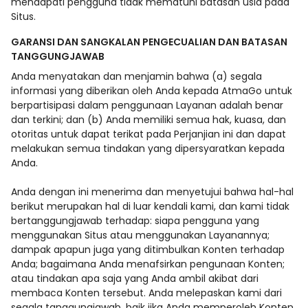
mendapati pengguna tidak mematuhi batasan usia pada
Situs.
GARANSI DAN SANGKALAN PENGECUALIAN DAN BATASAN
TANGGUNGJAWAB
Anda menyatakan dan menjamin bahwa (a) segala
informasi yang diberikan oleh Anda kepada AtmaGo untuk
berpartisipasi dalam penggunaan Layanan adalah benar
dan terkini; dan (b) Anda memiliki semua hak, kuasa, dan
otoritas untuk dapat terikat pada Perjanjian ini dan dapat
melakukan semua tindakan yang dipersyaratkan kepada
Anda.
Anda dengan ini menerima dan menyetujui bahwa hal-hal
berikut merupakan hal di luar kendali kami, dan kami tidak
bertanggungjawab terhadap: siapa pengguna yang
menggunakan Situs atau menggunakan Layanannya;
dampak apapun juga yang ditimbulkan Konten terhadap
Anda; bagaimana Anda menafsirkan pengunaan Konten;
atau tindakan apa saja yang Anda ambil akibat dari
membaca Konten tersebut. Anda melepaskan kami dari
segala tanggungjawab, baik jika Anda memperoleh Konten