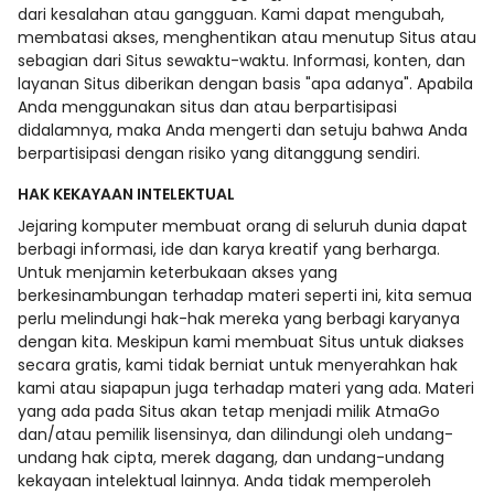
dari kesalahan atau gangguan. Kami dapat mengubah,
membatasi akses, menghentikan atau menutup Situs atau
sebagian dari Situs sewaktu-waktu. Informasi, konten, dan
layanan Situs diberikan dengan basis "apa adanya". Apabila
Anda menggunakan situs dan atau berpartisipasi
didalamnya, maka Anda mengerti dan setuju bahwa Anda
berpartisipasi dengan risiko yang ditanggung sendiri.
HAK KEKAYAAN INTELEKTUAL
Jejaring komputer membuat orang di seluruh dunia dapat
berbagi informasi, ide dan karya kreatif yang berharga.
Untuk menjamin keterbukaan akses yang
berkesinambungan terhadap materi seperti ini, kita semua
perlu melindungi hak-hak mereka yang berbagi karyanya
dengan kita. Meskipun kami membuat Situs untuk diakses
secara gratis, kami tidak berniat untuk menyerahkan hak
kami atau siapapun juga terhadap materi yang ada. Materi
yang ada pada Situs akan tetap menjadi milik AtmaGo
dan/atau pemilik lisensinya, dan dilindungi oleh undang-
undang hak cipta, merek dagang, dan undang-undang
kekayaan intelektual lainnya. Anda tidak memperoleh