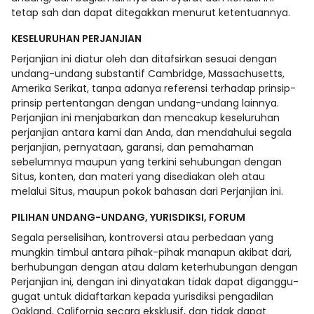
tetap sah dan dapat ditegakkan menurut ketentuannya.
KESELURUHAN PERJANJIAN
Perjanjian ini diatur oleh dan ditafsirkan sesuai dengan
undang-undang substantif Cambridge, Massachusetts,
Amerika Serikat, tanpa adanya referensi terhadap prinsip-
prinsip pertentangan dengan undang-undang lainnya.
Perjanjian ini menjabarkan dan mencakup keseluruhan
perjanjian antara kami dan Anda, dan mendahului segala
perjanjian, pernyataan, garansi, dan pemahaman
sebelumnya maupun yang terkini sehubungan dengan
Situs, konten, dan materi yang disediakan oleh atau
melalui Situs, maupun pokok bahasan dari Perjanjian ini.
PILIHAN UNDANG-UNDANG, YURISDIKSI, FORUM
Segala perselisihan, kontroversi atau perbedaan yang
mungkin timbul antara pihak-pihak manapun akibat dari,
berhubungan dengan atau dalam keterhubungan dengan
Perjanjian ini, dengan ini dinyatakan tidak dapat diganggu-
gugat untuk didaftarkan kepada yurisdiksi pengadilan
Oakland, California secara eksklusif, dan tidak dapat