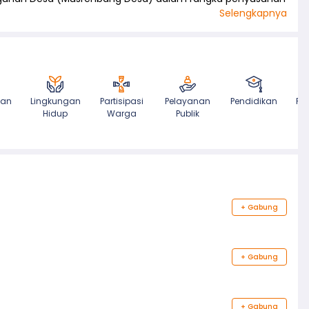
Selengkapnya
tan
Lingkungan
Partisipasi
Pelayanan
Pendidikan
Pe
Hidup
Warga
Publik
d
+
Gabung
+
Gabung
+
Gabung