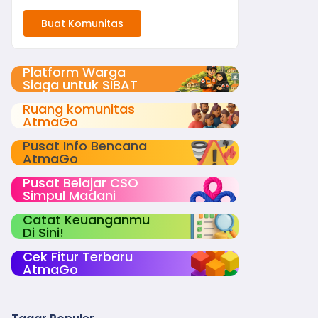
Buat Komunitas
Platform Warga
Siaga untuk SIBAT
Ruang komunitas
AtmaGo
Pusat Info Bencana
AtmaGo
Pusat Belajar CSO
Simpul Madani
Catat Keuanganmu
Di Sini!
Cek Fitur Terbaru
AtmaGo