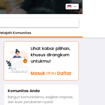
▼
search
Jelajahi Komunitas
Lihat kabar pilihan,
khusus dirangkum
if!
untukmu!
Masuk
atau
Daftar
ul Madani
Aksi
2
Komunitas Anda
Bangun komunitasmu, bagikan inspirasi,
dan buat perubahan nyata!