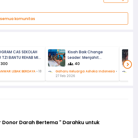
t semua komunitas
OGRAM CAS SEKOLAH
Kisah Baik Change
 TZI BANTU REHAB MI
Leader: Menjahit
CIMERAK, CILELES, KAB.
Kesadaran Merawat
300
40
BAK
Tubuh pada Perempuan
ANWAR LEBAK BERDAYA
•
18
Gaharu Keluarga Ashoka Indonesia
•
Gaha
Menarbu
27 Feb 2026
30 J
r Donor Darah Bertema " Darahku untuk