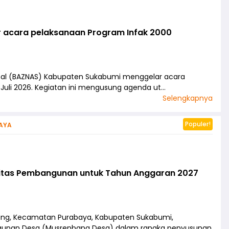
acara pelaksanaan Program Infak 2000
onal (BAZNAS) Kabupaten Sukabumi menggelar acara
Juli 2026. Kegiatan ini mengusung agenda ut…
Selengkapnya
Populer!
AYA
itas Pembangunan untuk Tahun Anggaran 2027
ang, Kecamatan Purabaya, Kabupaten Sukabumi,
unan Desa (Musrenbang Desa) dalam rangka penyusunan