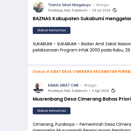
Trianto Sibat Margaluyu
•
Warga
Purabaya, Kab. Sukabumi
•
29 Jul 2026
BAZNAS Kabupaten Sukabumi menggelar 
Diskusi Komunitas
SUKABUMI – SUKABUMI – Badan Amil Zakat Nasi
pelaksanaan Program Infak 2000 pada Rabu, 29 
Diskusi di
SIBAT DESA CIMERANG KECAMATAN PURAB
KAMAL SIBAT CMR
•
Warga
Purabaya, Kab. Sukabumi
•
3 Agt 2026
Musrenbang Desa Cimerang Bahas Prior
Diskusi Komunitas
Cimerang, Purabaya – Pemerintah Desa Cimer
menggelar Musyawarah Perencanaan Pembang