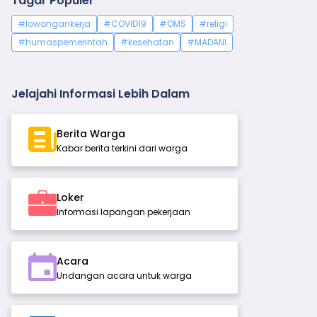
Tagar Populer
#lowongankerja
#COVID19
#OMS
#religi
#humaspemerintah
#kesehatan
#MADANI
Jelajahi Informasi Lebih Dalam
rempuan
Puskesmas
Sosial
Sosial
Lainnya
an Anak
Budaya
Ekonomi
Berita Warga
Kabar berita terkini dari warga
Loker
Informasi lapangan pekerjaan
Acara
Undangan acara untuk warga