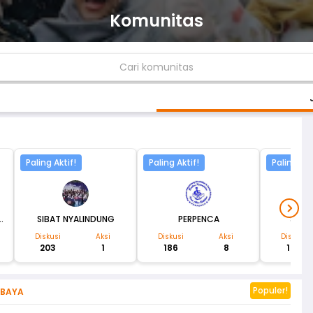
Komunitas
Paling Aktif!
Paling Aktif!
Paling Akt
i Perempuan Jember
SIBAT NYALINDUNG
PERPENCA
Simp
Diskusi
Aksi
Diskusi
Aksi
Diskusi
203
1
186
8
177
Populer!
ABAYA