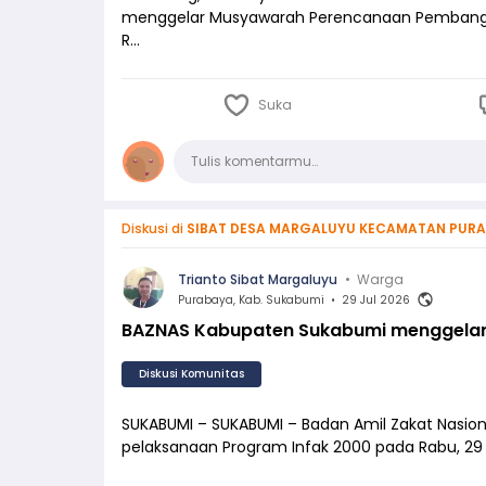
menggelar Musyawarah Perencanaan Pembang
R…
Suka
Komentar
Tulis komentarmu…
Diskusi di
SIBAT DESA MARGALUYU KECAMATAN PUR
Trianto Sibat Margaluyu
•
Warga
Purabaya, Kab. Sukabumi
•
29 Jul 2026
BAZNAS Kabupaten Sukabumi menggelar 
Diskusi Komunitas
SUKABUMI – SUKABUMI – Badan Amil Zakat Nasi
pelaksanaan Program Infak 2000 pada Rabu, 29 