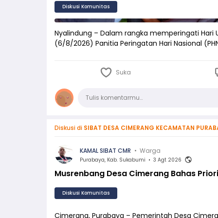
Diskusi Komunitas
Nyalindung – Dalam rangka memperingati Hari 
(6/8/2026) Panitia Peringatan Hari Nasional (
Suka
Komentar
Tulis komentarmu…
Diskusi di
SIBAT DESA CIMERANG KECAMATAN PURAB
KAMAL SIBAT CMR
•
Warga
Purabaya, Kab. Sukabumi
•
3 Agt 2026
Musrenbang Desa Cimerang Bahas Prior
Diskusi Komunitas
Cimerang, Purabaya – Pemerintah Desa Cimer