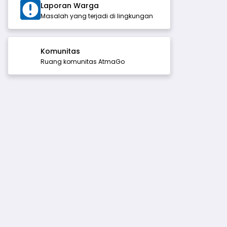
Laporan Warga
Masalah yang terjadi di lingkungan
Komunitas
Ruang komunitas AtmaGo
Kisah Baik Change
Riyadhoh Bebas Riba
Leaders 2025: Perubahan
Besar Dimulai dari
100
100
Tindakan Kecil
ru Keluarga Ashoka Indonesia
•
Riyadhoh Bebas Riba
•
5 Des 2025
an 2026