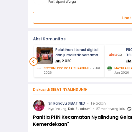
Partisipasi Warga
Liha
Aksi Komunitas
Pelatihan literasi digital
PR
dan jurnalistik bersama
TSU
PMI Kota Sukabumi
MA 
2.020
LE
PERTUNI DPC KOTA SUKABUMI
•
12 Jul
MATHLA'UL
2026
Jun 2026
Diskusi di
SIBAT NYALINDUNG
Sri Rahayu SIBAT NLD
•
Teladan
Nyalindung, Kab. Sukabumi
•
27 menit yang lalu
Panitia PHN Kecamatan Nyalindung Gela
Kemerdekaan"