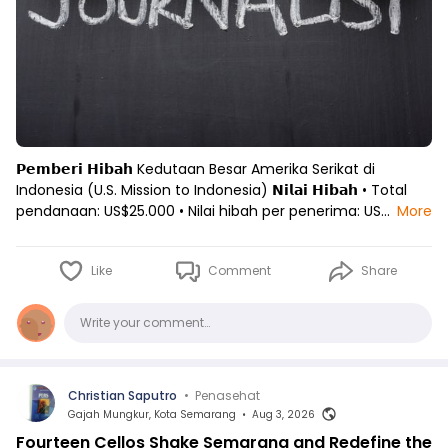
𝗣𝗲𝗺𝗯𝗲𝗿𝗶 𝗛𝗶𝗯𝗮𝗵 Kedutaan Besar Amerika Serikat di
Indonesia (U.S. Mission to Indonesia) 𝗡𝗶𝗹𝗮𝗶 𝗛𝗶𝗯𝗮𝗵 • Total
pendanaan: US$25.000 • Nilai hibah per penerima: US…
More
Like
Comment
Share
Comments
Write your comment…
Christian Saputro
•
Penasehat
Gajah Mungkur, Kota Semarang
•
Aug 3, 2026
Fourteen Cellos Shake Semarang and Redefine the