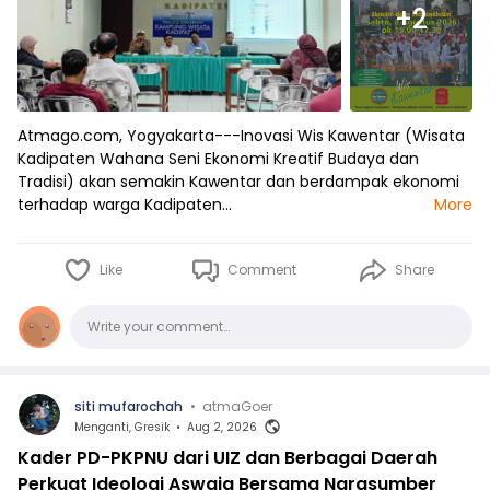
+2
Atmago.com, Yogyakarta---Inovasi Wis Kawentar (Wisata
Kadipaten Wahana Seni Ekonomi Kreatif Budaya dan
Tradisi) akan semakin Kawentar dan berdampak ekonomi
terhadap warga Kadipaten…
More
Like
Comment
Share
Comments
Write your comment…
siti mufarochah
•
atmaGoer
Menganti, Gresik
•
Aug 2, 2026
Kader PD-PKPNU dari UIZ dan Berbagai Daerah
Perkuat Ideologi Aswaja Bersama Narasumber