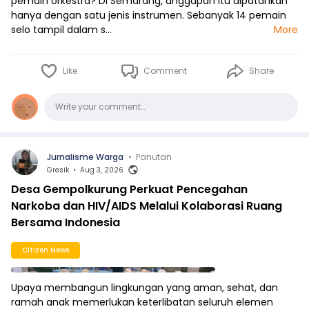
pemain orkestra? Di Semarang, anggapan itu dipatahkan
hanya dengan satu jenis instrumen. Sebanyak 14 pemain
selo tampil dalam s…
More
Like
Comment
Share
Comments
Write your comment…
Jurnalisme Warga
•
Panutan
Gresik
•
Aug 3, 2026
Desa Gempolkurung Perkuat Pencegahan
Narkoba dan HIV/AIDS Melalui Kolaborasi Ruang
Bersama Indonesia
Citizen News
Upaya membangun lingkungan yang aman, sehat, dan
ramah anak memerlukan keterlibatan seluruh elemen