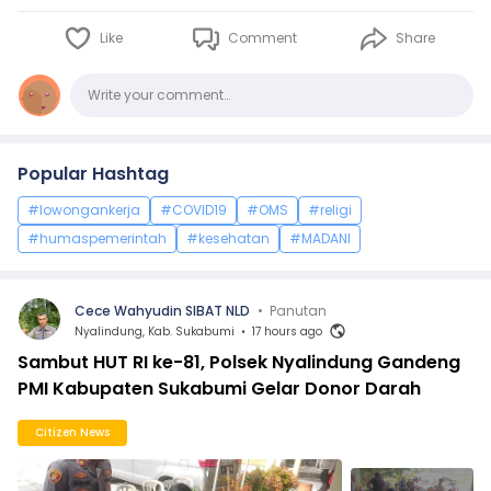
Like
Comment
Share
Comments
Write your comment…
Popular Hashtag
#lowongankerja
#COVID19
#OMS
#religi
#humaspemerintah
#kesehatan
#MADANI
Cece Wahyudin SIBAT NLD
•
Panutan
Nyalindung, Kab. Sukabumi
•
17 hours ago
Sambut HUT RI ke-81, Polsek Nyalindung Gandeng
PMI Kabupaten Sukabumi Gelar Donor Darah
Citizen News