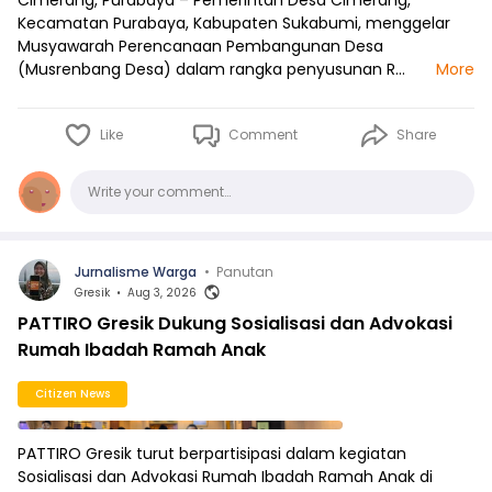
Cimerang, Purabaya – Pemerintah Desa Cimerang,
Kecamatan Purabaya, Kabupaten Sukabumi, menggelar
Musyawarah Perencanaan Pembangunan Desa
(Musrenbang Desa) dalam rangka penyusunan R…
More
Like
Comment
Share
Comments
Write your comment…
Jurnalisme Warga
•
Panutan
Gresik
•
Aug 3, 2026
PATTIRO Gresik Dukung Sosialisasi dan Advokasi
Rumah Ibadah Ramah Anak
Citizen News
PATTIRO Gresik turut berpartisipasi dalam kegiatan
Sosialisasi dan Advokasi Rumah Ibadah Ramah Anak di