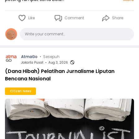
Like
Comment
Share
Comments
Write your comment…
AtmaGo
•
Sesepuh
Jakarta Pusat
•
Aug 3, 2026
(Dana Hibah) Pelatihan Jurnalisme Liputan
Bencana Nasional
Citizen News