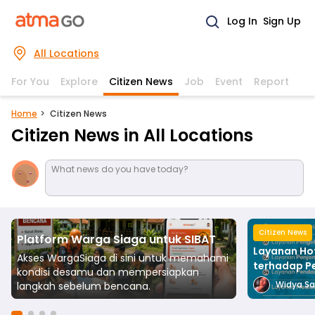
Log In
Sign Up
All Locations
For You
Explore
Citizen News
Job
Event
Report
Home
Citizen News
Citizen News in All Locations
What news do you have today?
Citizen News
Platform Warga Siaga untuk SIBAT
Layanan Ho
Akses WargaSiaga di sini untuk memahami
terhadap P
kondisi desamu dan mempersiapkan
Widya Sa
langkah sebelum bencana.