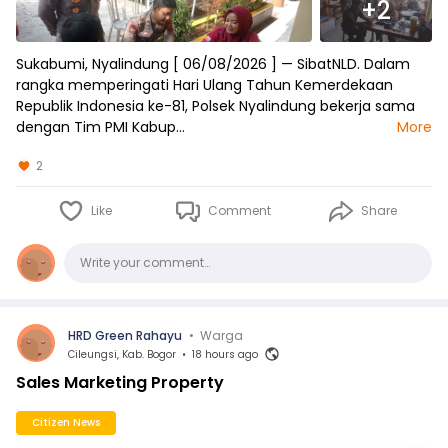
+2
Sukabumi, Nyalindung [ 06/08/2026 ] — SibatNLD. Dalam
rangka memperingati Hari Ulang Tahun Kemerdekaan
Republik Indonesia ke-81, Polsek Nyalindung bekerja sama
dengan Tim PMI Kabup…
More
2
Like
Comment
Share
Comments
Write your comment…
HRD Green Rahayu
•
Warga
Cileungsi, Kab. Bogor
•
18 hours ago
Sales Marketing Property
Citizen News