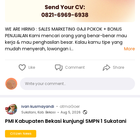
WE ARE HIRING : SALES MARKETING GAJI POKOK + BONUS
PENJUALAN Kami mencari orang yang benar-benar mau
kerja & mau penghasilan besar. Kalau kamu tipe yang
mudah menyerah, lowongan i…
More
Like
Comment
Share
Comments
Write your comment…
ivan kusmayandi
•
atmaGoer
Sukatani, Kab. Bekasi
•
Aug 5, 2026
PMI Kabupaten Bekasi kunjungi SMPN 1 Sukatani
Citizen News