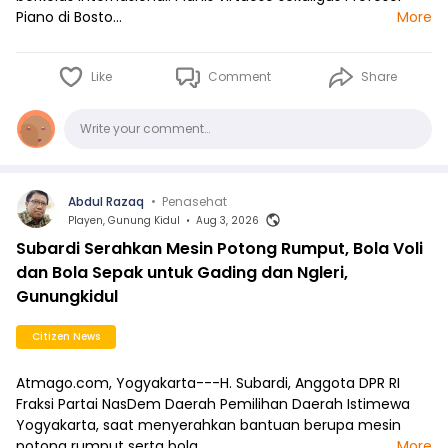
Piano di Bosto…
More
Like
Comment
Share
Comments
Write your comment…
Abdul Razaq
•
Penasehat
Playen, Gunung Kidul
•
Aug 3, 2026
Subardi Serahkan Mesin Potong Rumput, Bola Voli
dan Bola Sepak untuk Gading dan Ngleri,
Gunungkidul
Citizen News
Atmago.com, Yogyakarta---H. Subardi, Anggota DPR RI
Fraksi Partai NasDem Daerah Pemilihan Daerah Istimewa
Yogyakarta, saat menyerahkan bantuan berupa mesin
potong rumput serta bola…
More