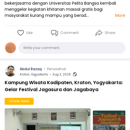
bekerjasama dengan Universitas Pelita Bangsa kembali
menggelar kegiatan khitanan massal gratis bagi
masyarakat kurang mampu yang berad…
More
Like
Comment
Share
Comments
Write your comment…
Abdul Razaq
•
Penasehat
Kraton, Yogyakarta
•
Aug 3, 2026
Kampung Wisata Kadipaten, Kraton, Yogyakarta:
Gelar Festival Jagasura dan Jagabaya
Citizen News