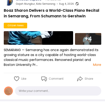
Gajah Mungkur, Kota Semarang
•
Aug 4, 2026
Boaz Sharon Delivers a World-Class Piano Recital
in Semarang, From Schumann to Gershwin
Citizen News
+4
SEMARANG — Semarang has once again demonstrated its
growing stature as a city capable of hosting world-class
classical music performances. Renowned pianist and
Boston University Pr…
More
Like
Comment
Share
Comments
Write your comment…