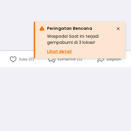
Peringatan Bencana
Waspada! Saat ini terjadi
gempabumi di 3 lokasi!
Lihat detail
Suka (0)
Komentar (0)
Bagikan
Bahasa Indonesia
English
id
www.atmago.com
pr
pr.atmago.com
Facebook
Instagram
Twitter
Blog