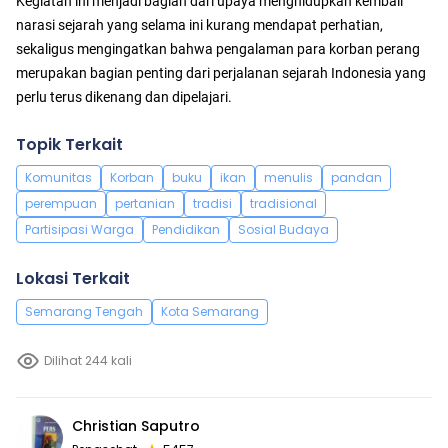
Kegiatan ini menjadi bagian dari upaya menghidupkan kembali
narasi sejarah yang selama ini kurang mendapat perhatian,
sekaligus mengingatkan bahwa pengalaman para korban perang
merupakan bagian penting dari perjalanan sejarah Indonesia yang
perlu terus dikenang dan dipelajari.
Topik Terkait
Komunitas
Korban
buku
ikan
menulis
pandan
perempuan
pertanian
tradisi
tradisional
Partisipasi Warga
Pendidikan
Sosial Budaya
Lokasi Terkait
Semarang Tengah
Kota Semarang
Dilihat 244 kali
Christian Saputro