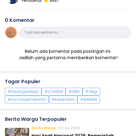
Penasehat
5457
0 Komentar
Komentar
Tulis komentarmu…
Belum ada komentar pada postingan ini.
Jadilah yang pertama memberikan komentar!
Tagar Populer
#lowongankerja
#COVID19
#OMS
#religi
#humaspemerintah
#kesehatan
#MADANI
Berita Warga Terpopuler
Berita Warga
• 27 Jul 2026
Hari Anak Nasional 2026: Pemerintah