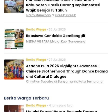
Kabupaten Gresik Dorong Implementasi
Wajib Belajar 13 Tahun
siti mufarochah
di
Gresik, Gresik
Berita Warga
• 26 Jul 2026
Beasiswa Cendekia Gemilang 🎓
MEDHA VISTARA ILMU
di
Kab. Tangerang
Berita Warga
• 27 Jul 2026
Asadha Puja 2026 Highlights Javanese-
Chinese Brotherhood Through Dance Drama
and Cultural Dialogue
Christian Saputro
di
Banyumanik, Kota Semarang
Berita Warga Terbaru
Berita Warga
• 4 jam yang lalu
Melalui Forum Warga, Bawaslu Dorong