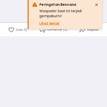
Peringatan Bencana
Waspada! Saat ini terjadi
gempabumi!
Lihat detail
Suka (1)
Komentar (3)
Bagikan
Bahasa Indonesia
English
id
www.atmago.com
pr
pr.atmago.com
Facebook
Instagram
Twitter
Blog
Tentang Kami
Media
Kebijakan dan Privasi
Syarat dan Ketentuan
Pedoman Komunitas Warga
Kirim Saran, Kritik dan Masukan dari Warga
Peringkat Pengguna