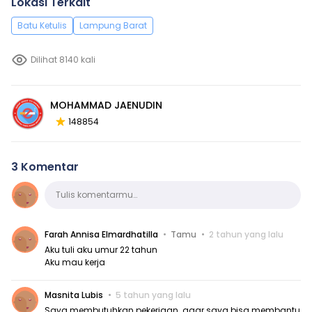
Lokasi Terkait
Batu Ketulis
Lampung Barat
Dilihat 8140 kali
MOHAMMAD JAENUDIN
148854
3 Komentar
Komentar
Tulis komentarmu…
Farah Annisa Elmardhatilla
Tamu
2 tahun yang lalu
Aku tuli aku umur 22 tahun
Aku mau kerja
Masnita Lubis
5 tahun yang lalu
Saya membutuhkan pekerjaan .agar saya bisa membantu