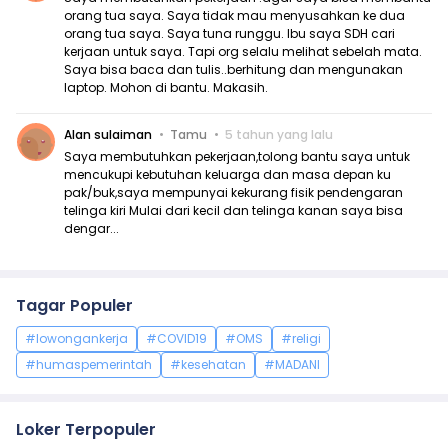
orang tua saya. Saya tidak mau menyusahkan ke dua
orang tua saya. Saya tuna runggu. Ibu saya SDH cari
kerjaan untuk saya. Tapi org selalu melihat sebelah mata.
Saya bisa baca dan tulis..berhitung dan mengunakan
laptop. Mohon di bantu. Makasih.
Alan sulaiman
Tamu
5 tahun yang lalu
Saya membutuhkan pekerjaan,tolong bantu saya untuk
mencukupi kebutuhan keluarga dan masa depan ku
pak/buk,saya mempunyai kekurang fisik pendengaran
telinga kiri Mulai dari kecil dan telinga kanan saya bisa
dengar...
Tagar Populer
#lowongankerja
#COVID19
#OMS
#religi
#humaspemerintah
#kesehatan
#MADANI
Loker Terpopuler