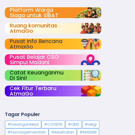
Platform Warga
Siaga untuk SIBAT
Ruang komunitas
AtmaGo
Pusat Info Bencana
AtmaGo
Pusat Belajar CSO
Simpul Madani
Catat Keuanganmu
Di Sini!
Cek Fitur Terbaru
AtmaGo
Tagar Populer
#lowongankerja
#COVID19
#OMS
#religi
#humaspemerintah
#kesehatan
#MADANI