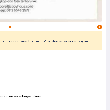
 dimintai uang sewaktu mendaftar atau wawancara, segera
rpengalaman sebagai teknisi.