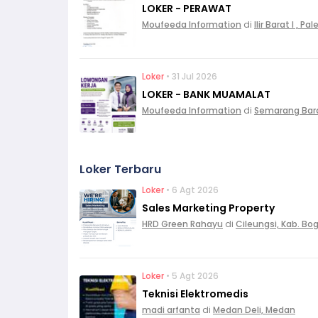
LOKER - PERAWAT
Moufeeda Information
di
Ilir Barat I , 
Loker
• 31 Jul 2026
LOKER - BANK MUAMALAT
Moufeeda Information
di
Semarang Bar
Loker Terbaru
Loker
• 6 Agt 2026
Sales Marketing Property
HRD Green Rahayu
di
Cileungsi, Kab. Bo
Loker
• 5 Agt 2026
Teknisi Elektromedis
madi arfanta
di
Medan Deli, Medan