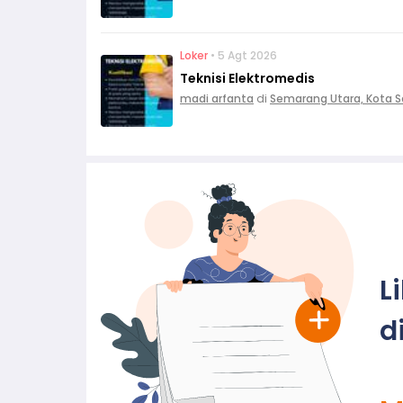
Loker
• 5 Agt 2026
Teknisi Elektromedis
madi arfanta
di
Semarang Utara, Kota 
L
d