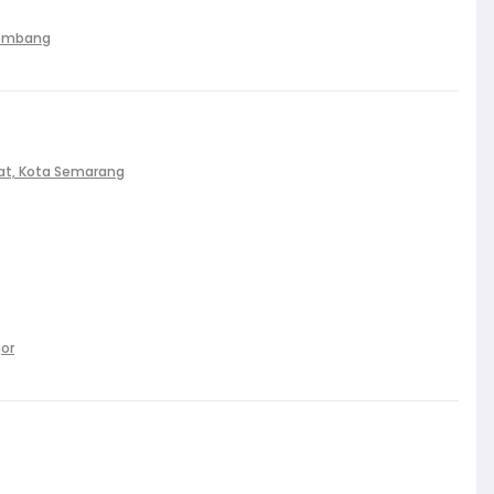
Palembang
at, Kota Semarang
gor