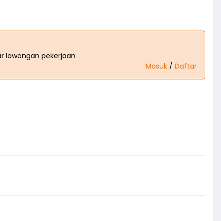
tar lowongan pekerjaan
Masuk
/
Daftar