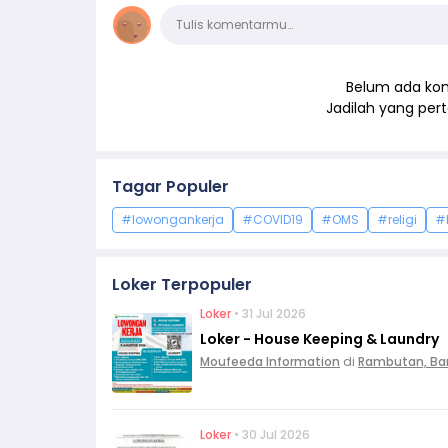
Komentar
Tulis komentarmu…
Belum ada kom
Jadilah yang pe
Tagar Populer
#lowongankerja
#COVID19
#OMS
#religi
#
Loker Terpopuler
Loker
• 31 Jul 2026
Loker - House Keeping & Laundry
Moufeeda Information
di
Rambutan, Ba
Loker
• 30 Jul 2026