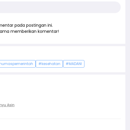
entar pada postingan ini.
rtama memberikan komentar!
humaspemerintah
#kesehatan
#MADANI
nyu Asin