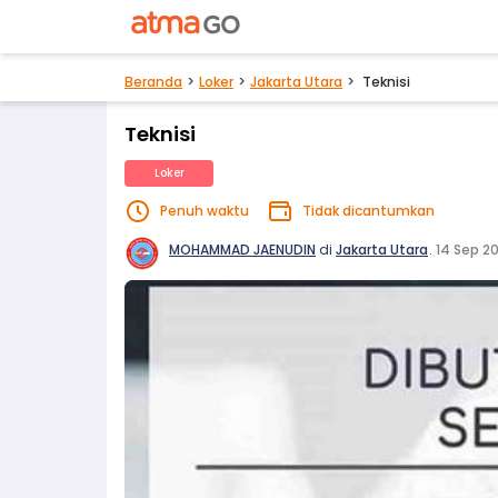
Beranda
Loker
Jakarta Utara
Teknisi
Teknisi
Loker
Penuh waktu
Tidak dicantumkan
MOHAMMAD JAENUDIN
di
Jakarta Utara
.
14 Sep 2