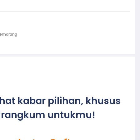
Semarang
ihat kabar pilihan, khusus
irangkum untukmu!