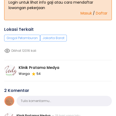
Login untuk lihat info gaji atau cara mendaftar
lowongan pekerjaan
Masuk
/
Daftar
Lokasi Terkait
Grogol Petamburan
Jakarta Barat
Dilihat 12016 kali
Klinik Pratama Medya
Warga
54
2 Komentar
Komentar
Tulis komentarmu…
Klinik Pratama Medya
19 hari yang lalu