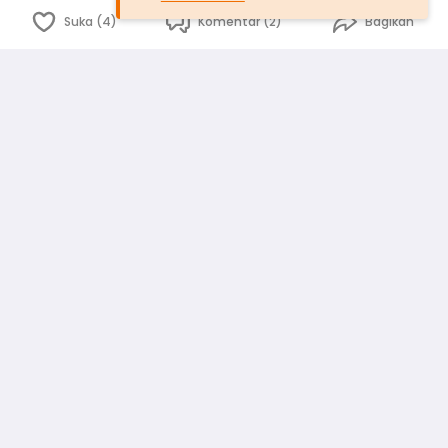
Suka (4)
Komentar (2)
Bagikan
Bahasa Indonesia
English
id
www.atmago.com
pr
pr.atmago.com
Facebook
Instagram
Twitter
Blog
Tentang Kami
Media
Kebijakan dan Privasi
Syarat dan Ketentuan
Pedoman Komunitas Warga
Kirim Saran, Kritik dan Masukan dari Warga
Peringkat Pengguna
Platform rekanan AtmaGo