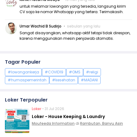
untuk melamar lowongan yang tersedia, langsung kirim
CV saja ke nomor Whatsapp yang tertera. Terimakasih.
Umar Wachid B Sudirjo
sebulan yang lalu
Sangat disayangkan, whatsapp aktif tetapi tidak direspon,
karena menggunakan mesin penjawab otomatis.
Tagar Populer
#lowongankerja
#COVID19
#OMS
#religi
#humaspemerintah
#kesehatan
#MADANI
Loker Terpopuler
Loker
• 31 Jul 2026
Loker - House Keeping & Laundry
Moufeeda Information
di
Rambutan, Banyu Asin