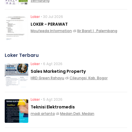
Semarang
Loker
• 30 Jul 2026
LOKER - PERAWAT
Moufeeda Information
di
Ilir Barat I , Palembang
Loker Terbaru
Loker
• 6 Agt 2026
Sales Marketing Property
HRD Green Rahayu
di
Cileungsi, Kab. Bogor
Loker
• 5 Agt 2026
Teknisi Elektromedis
madi arfanta
di
Medan Deli, Medan