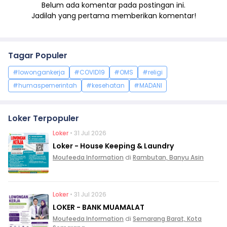
Belum ada komentar pada postingan ini.
Jadilah yang pertama memberikan komentar!
Tagar Populer
#lowongankerja
#COVID19
#OMS
#religi
#humaspemerintah
#kesehatan
#MADANI
Loker Terpopuler
Loker
• 31 Jul 2026
Loker - House Keeping & Laundry
Moufeeda Information
di
Rambutan, Banyu Asin
Loker
• 31 Jul 2026
LOKER - BANK MUAMALAT
Moufeeda Information
di
Semarang Barat, Kota