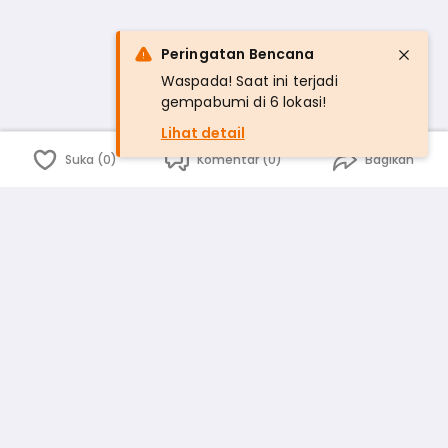
Peringatan Bencana
Waspada! Saat ini terjadi
gempabumi di 6 lokasi!
Lihat detail
Suka (0)
Komentar (0)
Bagikan
Bahasa Indonesia
English
id
www.atmago.com
pr
pr.atmago.com
Facebook
Instagram
Twitter
Blog
Tentang Kami
Media
Kebijakan dan Privasi
Syarat dan Ketentuan
Pedoman Komunitas Warga