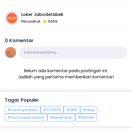
Loker Jabodetabek
Penasehat
5659
0 Komentar
Komentar
Tulis komentarmu…
Belum ada komentar pada postingan ini.
Jadilah yang pertama memberikan komentar!
Tagar Populer
#lowongankerja
#COVID19
#OMS
#religi
#humaspemerintah
#kesehatan
#MADANI