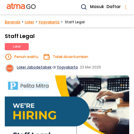
Masuk
Daftar
Beranda
Loker
Yogyakarta
Staff Legal
Staff Legal
Loker
Penuh waktu
Tidak dicantumkan
Loker Jabodetabek
di
Yogyakarta
.
23 Mei 2025