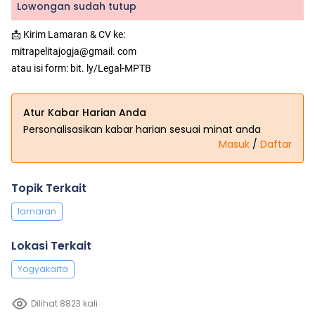
Lowongan sudah tutup
📩 Kirim Lamaran & CV ke:
mitrapelitajogja@gmail. com
atau isi form: bit. ly/Legal-MPTB
Atur Kabar Harian Anda
Personalisasikan kabar harian sesuai minat anda
Masuk
/
Daftar
Topik Terkait
lamaran
Lokasi Terkait
Yogyakarta
Dilihat 8823 kali