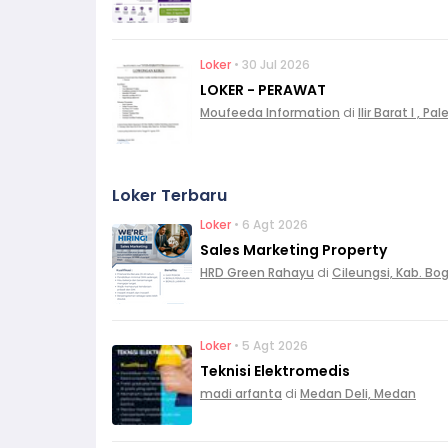
Loker
• 30 Jul 2026
LOKER - PERAWAT
Moufeeda Information
di
Ilir Barat I , 
Loker Terbaru
Loker
• 6 Agt 2026
Sales Marketing Property
HRD Green Rahayu
di
Cileungsi, Kab. Bo
Loker
• 5 Agt 2026
Teknisi Elektromedis
madi arfanta
di
Medan Deli, Medan