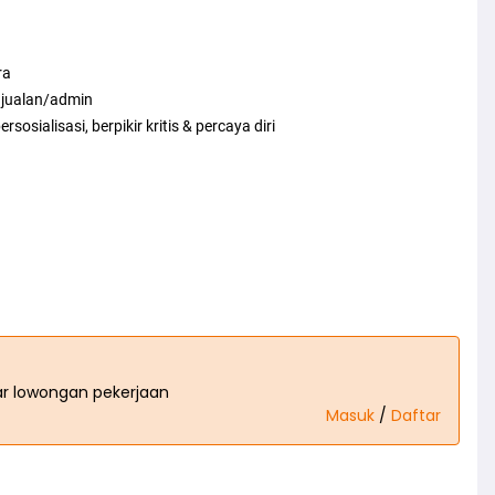
ra
njualan/admin
sialisasi, berpikir kritis & percaya diri
tar lowongan pekerjaan
Masuk
/
Daftar