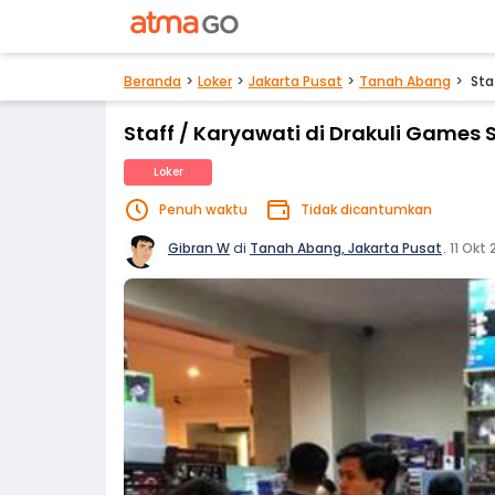
Beranda
Loker
Jakarta Pusat
Tanah Abang
Sta
Staff / Karyawati di Drakuli Games 
Loker
Penuh waktu
Tidak dicantumkan
Gibran W
di
Tanah Abang, Jakarta Pusat
.
11 Okt 