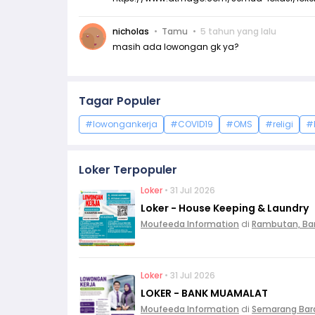
nicholas
Tamu
5 tahun yang lalu
masih ada lowongan gk ya?
Tagar Populer
#lowongankerja
#COVID19
#OMS
#religi
#
Loker Terpopuler
Loker
• 31 Jul 2026
Loker - House Keeping & Laundry
Moufeeda Information
di
Rambutan, Ba
Loker
• 31 Jul 2026
LOKER - BANK MUAMALAT
Moufeeda Information
di
Semarang Bar