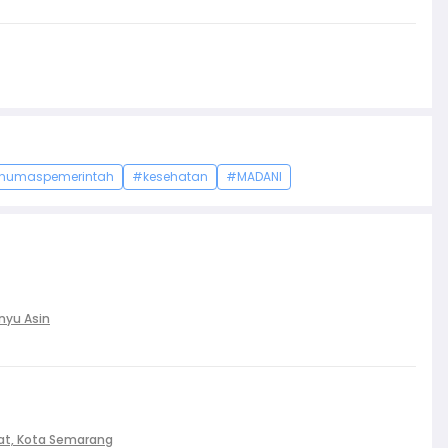
humaspemerintah
#kesehatan
#MADANI
nyu Asin
at, Kota Semarang