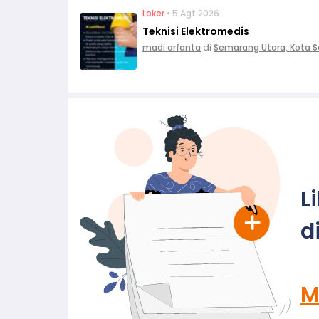
Loker
• 5 Agt 2026
Teknisi Elektromedis
madi arfanta
di
Semarang Utara, Kota 
L
d
M