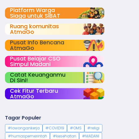
Platform Warga
Siaga untuk SIBAT
Ruang komunitas
AtmaGo
Pusat Info Bencana
AtmaGo
Pusat Belajar CSO
Simpul Madani
Catat Keuanganmu
Di Sini!
Cek Fitur Terbaru
AtmaGo
Tagar Populer
#lowongankerja
#COVID19
#OMS
#religi
#humaspemerintah
#kesehatan
#MADANI