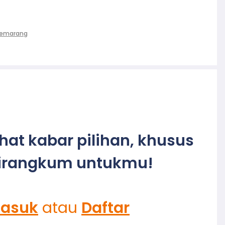
Semarang
ihat kabar pilihan, khusus
irangkum untukmu!
asuk
atau
Daftar