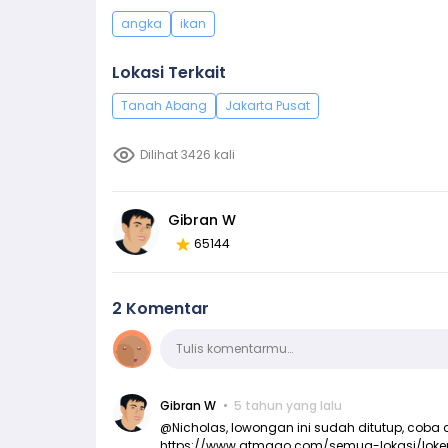
angka
ikan
Lokasi Terkait
Tanah Abang
Jakarta Pusat
Dilihat 3426 kali
Gibran W
65144
2 Komentar
Komentar
Tulis komentarmu…
Gibran W
5 tahun yang lalu
@Nicholas, lowongan ini sudah ditutup, coba c
https://www.atmago.com/semua-lokasi/loke