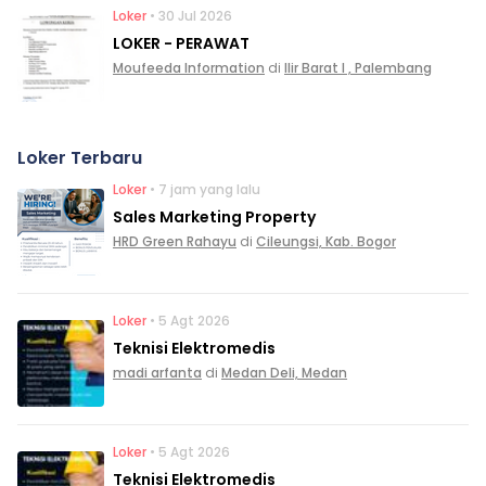
Loker
• 30 Jul 2026
LOKER - PERAWAT
Moufeeda Information
di
Ilir Barat I , Palembang
Loker Terbaru
Loker
• 7 jam yang lalu
Sales Marketing Property
HRD Green Rahayu
di
Cileungsi, Kab. Bogor
Loker
• 5 Agt 2026
Teknisi Elektromedis
madi arfanta
di
Medan Deli, Medan
Loker
• 5 Agt 2026
Teknisi Elektromedis