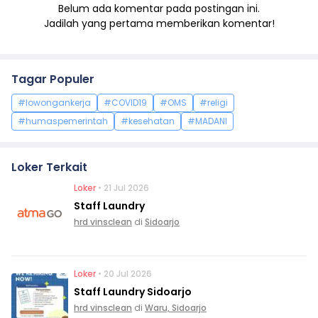
Belum ada komentar pada postingan ini.
Jadilah yang pertama memberikan komentar!
Tagar Populer
#lowongankerja
#COVID19
#OMS
#religi
#humaspemerintah
#kesehatan
#MADANI
Loker Terkait
Loker
• 21 Jul 2026
Staff Laundry
hrd vinsclean
di
Sidoarjo
Loker
• 20 Jul 2026
Staff Laundry Sidoarjo
hrd vinsclean
di
Waru, Sidoarjo