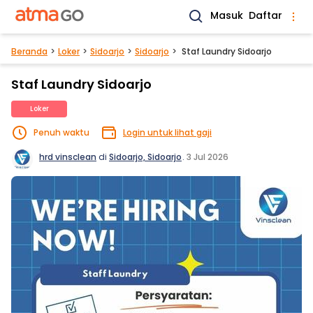
Masuk
Daftar
Beranda
Loker
Sidoarjo
Sidoarjo
Staf Laundry Sidoarjo
Staf Laundry Sidoarjo
Loker
Penuh waktu
Login untuk lihat gaji
hrd vinsclean
di
Sidoarjo, Sidoarjo
.
3 Jul 2026