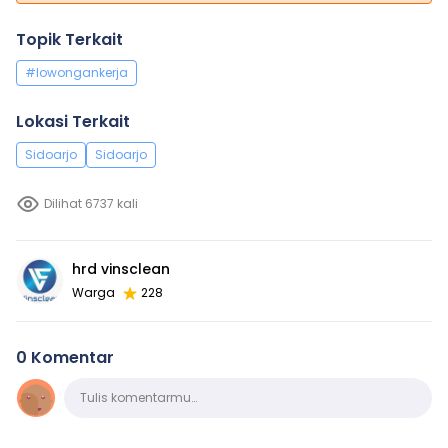
Topik Terkait
#lowongankerja
Lokasi Terkait
Sidoarjo
Sidoarjo
Dilihat 6737 kali
hrd vinsclean
Warga
228
0 Komentar
Komentar
Tulis komentarmu…