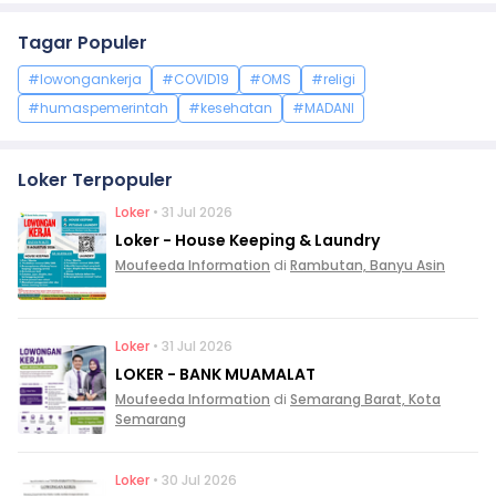
Tagar Populer
#lowongankerja
#COVID19
#OMS
#religi
#humaspemerintah
#kesehatan
#MADANI
Loker Terpopuler
Loker
• 31 Jul 2026
Loker - House Keeping & Laundry
Moufeeda Information
di
Rambutan, Banyu Asin
Loker
• 31 Jul 2026
LOKER - BANK MUAMALAT
Moufeeda Information
di
Semarang Barat, Kota
Semarang
Loker
• 30 Jul 2026