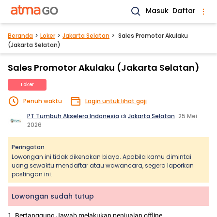
Masuk
Daftar
Beranda
Loker
Jakarta Selatan
Sales Promotor Akulaku
(Jakarta Selatan)
Sales Promotor Akulaku (Jakarta Selatan)
Loker
Penuh waktu
Login untuk lihat gaji
PT Tumbuh Akselera Indonesia
di
Jakarta Selatan
.
25 Mei
2026
Peringatan
Lowongan ini tidak dikenakan biaya. Apabila kamu dimintai
uang sewaktu mendaftar atau wawancara, segera laporkan
postingan ini.
Lowongan sudah tutup
1. Bertanggung Jawab melakukan penjualan offline