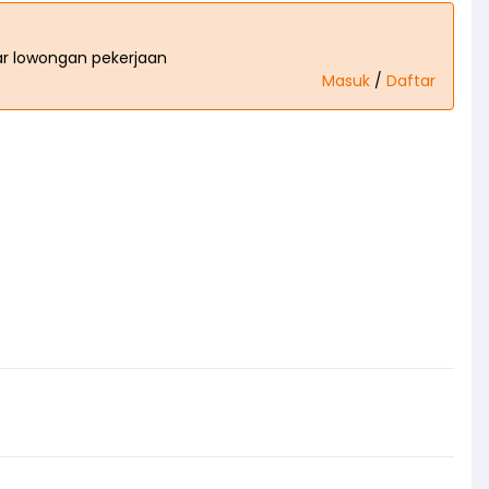
tar lowongan pekerjaan
Masuk
/
Daftar