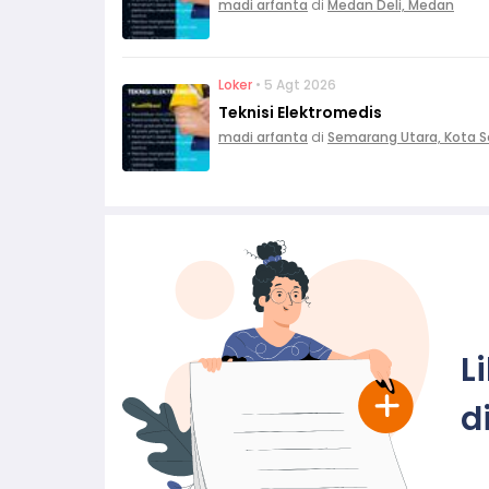
madi arfanta
di
Medan Deli, Medan
Loker
• 5 Agt 2026
Teknisi Elektromedis
madi arfanta
di
Semarang Utara, Kota 
L
d