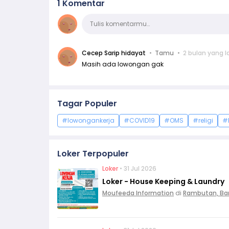
1 Komentar
Komentar
Tulis komentarmu…
Cecep Sarip hidayat
Tamu
2 bulan yang l
Masih ada lowongan gak
Tagar Populer
#lowongankerja
#COVID19
#OMS
#religi
#
Loker Terpopuler
Loker
• 31 Jul 2026
Loker - House Keeping & Laundry
Moufeeda Information
di
Rambutan, Ba