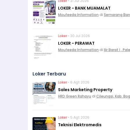
Loker
• 31 Jul 2026
LOKER - BANK MUAMALAT
Moufeeda Information
di
Semarang Bar
Loker
• 30 Jul 2026
LOKER - PERAWAT
Moufeeda Information
di
Ilir Barat I , 
Loker Terbaru
Loker
• 6 Agt 2026
Sales Marketing Property
HRD Green Rahayu
di
Cileungsi, Kab. Bo
Loker
• 5 Agt 2026
Teknisi Elektromedis