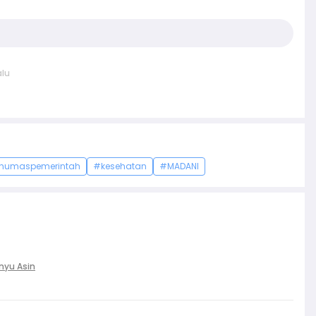
alu
humaspemerintah
#kesehatan
#MADANI
nyu Asin