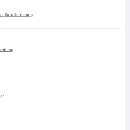
at, Kota Semarang
Palembang
gor