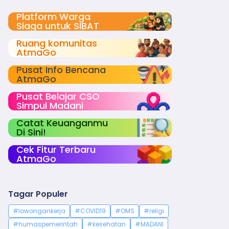
Platform Warga
Siaga untuk SIBAT
Ruang komunitas
AtmaGo
Pusat Info Bencana
AtmaGo
Pusat Belajar CSO
Simpul Madani
Catat Keuanganmu
Di Sini!
Cek Fitur Terbaru
AtmaGo
Tagar Populer
#lowongankerja
#COVID19
#OMS
#religi
#humaspemerintah
#kesehatan
#MADANI