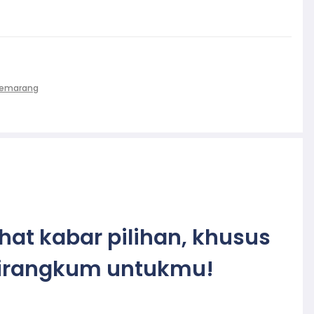
Semarang
ihat kabar pilihan, khusus
irangkum untukmu!