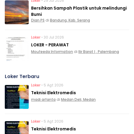
Loker
• 29 Jul 2026
Bersihkan Sampah Plastik untuk melindungi
Bumi
Dian PS
di
Bandung, Kab. Serang
Loker
• 30 Jul 2026
LOKER - PERAWAT
Moufeeda Information
di
Ilir Barat I , Palembang
Loker Terbaru
Loker
• 5 Agt 2026
Teknisi Elektromedis
madi arfanta
di
Medan Deli, Medan
Loker
• 5 Agt 2026
Teknisi Elektromedis