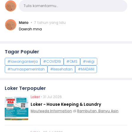
Komentar
Tulis komentarmu…
Mario
7 tahun yang lalu
Daerah mna
Tagar Populer
#lowongankerja
#COVID19
#OMS
#religi
#humaspemerintah
#kesehatan
#MADANI
Loker Terpopuler
Loker
• 31 Jul 2026
Loker - House Keeping & Laundry
Moufeeda Information
di
Rambutan, Banyu Asin