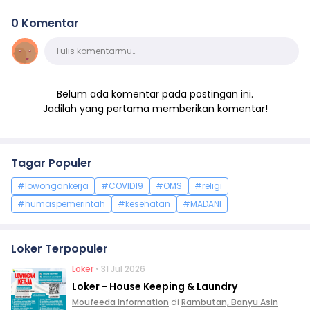
0 Komentar
Komentar
Tulis komentarmu…
Belum ada komentar pada postingan ini.
Jadilah yang pertama memberikan komentar!
Tagar Populer
#lowongankerja
#COVID19
#OMS
#religi
#humaspemerintah
#kesehatan
#MADANI
Loker Terpopuler
Loker
• 31 Jul 2026
Loker - House Keeping & Laundry
Moufeeda Information
di
Rambutan, Banyu Asin