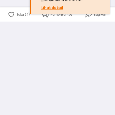
Lihat detail
Suka (4)
Komentar (0)
Bagikan
Bahasa Indonesia
English
id
www.atmago.com
pr
pr.atmago.com
Facebook
Instagram
Twitter
Blog
Tentang Kami
Media
Kebijakan dan Privasi
Syarat dan Ketentuan
Pedoman Komunitas Warga
Kirim Saran, Kritik dan Masukan dari Warga
Peringkat Pengguna
Platform rekanan AtmaGo