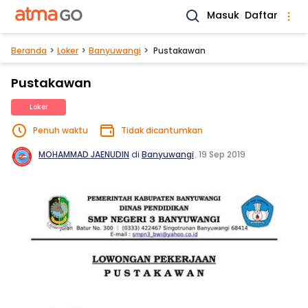
Masuk
Daftar
Beranda
Loker
Banyuwangi
Pustakawan
Pustakawan
Loker
Penuh waktu
Tidak dicantumkan
MOHAMMAD JAENUDIN
di
Banyuwangi
.
19 Sep 2019