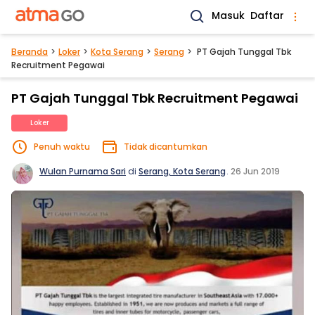
Masuk
Daftar
Beranda
Loker
Kota Serang
Serang
PT Gajah Tunggal Tbk
Recruitment Pegawai
PT Gajah Tunggal Tbk Recruitment Pegawai
Loker
Penuh waktu
Tidak dicantumkan
Wulan Purnama Sari
di
Serang, Kota Serang
.
26 Jun 2019