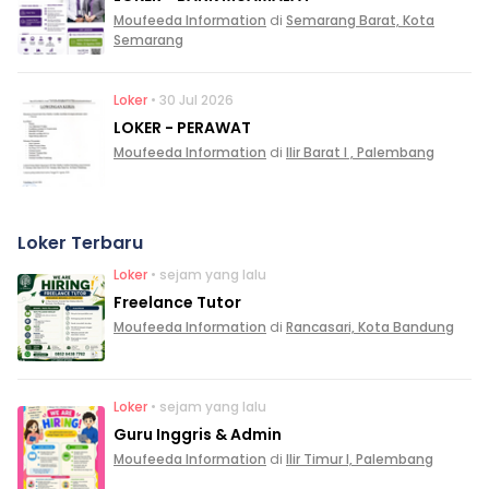
Moufeeda Information
di
Semarang Barat, Kota
Semarang
Loker
• 30 Jul 2026
LOKER - PERAWAT
Moufeeda Information
di
Ilir Barat I , Palembang
Loker Terbaru
Loker
• sejam yang lalu
Freelance Tutor
Moufeeda Information
di
Rancasari, Kota Bandung
Loker
• sejam yang lalu
Guru Inggris & Admin
Moufeeda Information
di
Ilir Timur I, Palembang