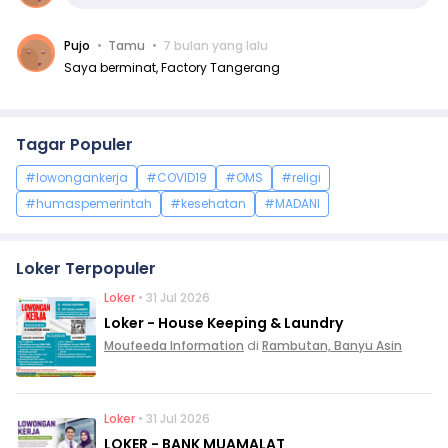
Pujo
Tamu
7 bulan yang lalu
Saya berminat, Factory Tangerang
Tagar Populer
#lowongankerja
#COVID19
#OMS
#religi
#humaspemerintah
#kesehatan
#MADANI
Loker Terpopuler
Loker
• 31 Jul 2026
Loker - House Keeping & Laundry
Moufeeda Information
di
Rambutan, Banyu Asin
Loker
• 31 Jul 2026
LOKER - BANK MUAMALAT