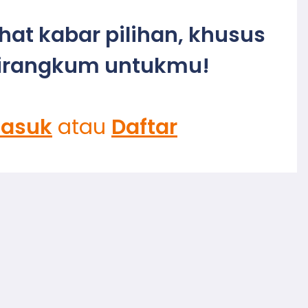
ihat kabar pilihan, khusus
irangkum untukmu!
asuk
atau
Daftar