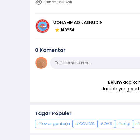
Dilihat 1323 kali
MOHAMMAD JAENUDIN
148854
0 Komentar
Komentar
Tulis komentarmu…
Belum ada kom
Jadilah yang pe
Tagar Populer
#lowongankerja
#COVID19
#OMS
#religi
#