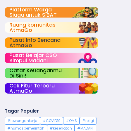
Platform Warga
Siaga untuk SIBAT
Ruang komunitas
AtmaGo
Pusat Info Bencana
AtmaGo
Pusat Belajar CSO
Simpul Madani
Catat Keuanganmu
Di Sini!
Cek Fitur Terbaru
AtmaGo
Tagar Populer
#lowongankerja
#COVID19
#OMS
#religi
#humaspemerintah
#kesehatan
#MADANI