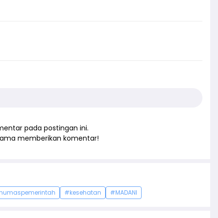
entar pada postingan ini.
rtama memberikan komentar!
humaspemerintah
#kesehatan
#MADANI