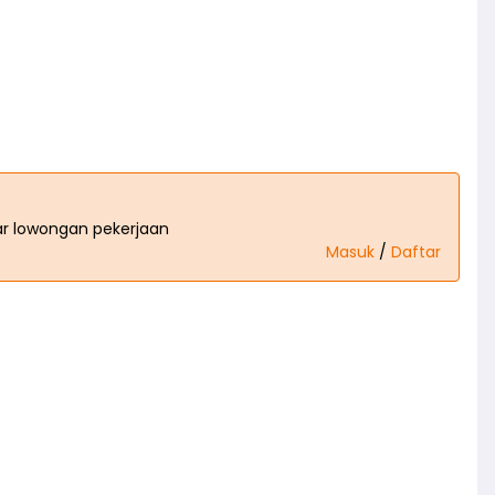
tar lowongan pekerjaan
Masuk
/
Daftar