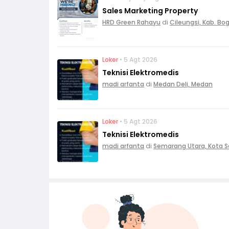
Sales Marketing Property
HRD Green Rahayu
di
Cileungsi, Kab. Bo
Loker
• 5 Agt 2026
Teknisi Elektromedis
madi arfanta
di
Medan Deli, Medan
Loker
• 5 Agt 2026
Teknisi Elektromedis
madi arfanta
di
Semarang Utara, Kota 