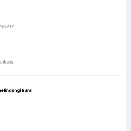
nyu Asin
Palembang
melindungi Bumi