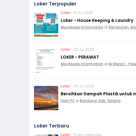
Loker Terpopuler
Loker
• 31 Jul 2026
Loker - House Keeping & Laundry
Moufeeda Information
di
Rambutan, Ba
Loker
• 30 Jul 2026
LOKER - PERAWAT
Moufeeda Information
di
Ilir Barat I , 
Loker
• 29 Jul 2026
Bersihkan Sampah Plastik untuk 
Dian PS
di
Bandung, Kab. Serang
Loker Terbaru
Loker
• 11 jam yang lalu