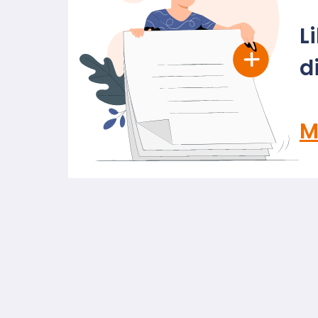
L
d
M