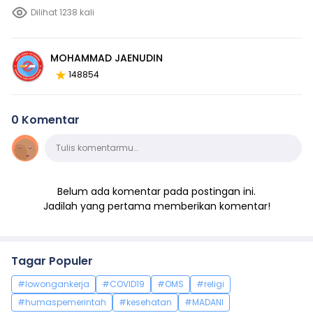
Dilihat 1238 kali
MOHAMMAD JAENUDIN
148854
0 Komentar
Komentar
Tulis komentarmu…
Belum ada komentar pada postingan ini.
Jadilah yang pertama memberikan komentar!
Tagar Populer
#lowongankerja
#COVID19
#OMS
#religi
#humaspemerintah
#kesehatan
#MADANI