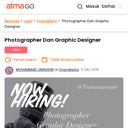
Masuk
Daftar
Beranda
Loker
Yogyakarta
Photographer Dan Graphic
Designer
Photographer Dan Graphic Designer
Loker
Penuh waktu
Tidak dicantumkan
MOHAMMAD JAENUDIN
di
Yogyakarta
.
11 Okt 2019