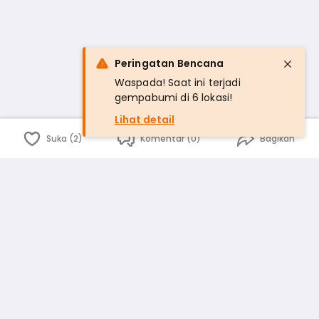
Peringatan Bencana
Waspada! Saat ini terjadi
gempabumi di 6 lokasi!
Lihat detail
Suka (2)
Komentar (0)
Bagikan
Bahasa Indonesia
English
id
www.atmago.com
pr
pr.atmago.com
Facebook
Instagram
Twitter
Blog