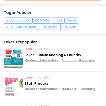
Tagar Populer
#lowongankerja
#COVID19
#OMS
#religi
#humaspemerintah
#kesehatan
#MADANI
Loker Terpopuler
Loker
• 31 Jul 2026
Loker - House Keeping & Laundry
Moufeeda Information
di
Rambutan, Banyu Asin
Loker
• 4 Agt 2026
Staff Produksi
Moufeeda Information
di
Bukit Kecil , Palembang