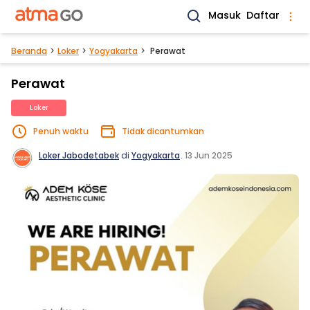
Masuk
Daftar
Beranda
Loker
Yogyakarta
Perawat
Perawat
Loker
Penuh waktu
Tidak dicantumkan
Loker Jabodetabek
di
Yogyakarta
.
13 Jun 2025