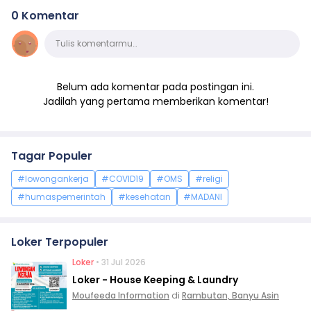
0 Komentar
Komentar
Tulis komentarmu…
Belum ada komentar pada postingan ini.
Jadilah yang pertama memberikan komentar!
Tagar Populer
#lowongankerja
#COVID19
#OMS
#religi
#humaspemerintah
#kesehatan
#MADANI
Loker Terpopuler
Loker
• 31 Jul 2026
Loker - House Keeping & Laundry
Moufeeda Information
di
Rambutan, Banyu Asin