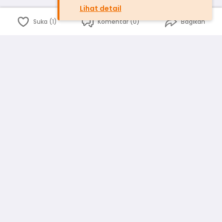
Lihat detail
Suka (1)
Komentar (0)
Bagikan
Bahasa Indonesia
English
id
www.atmago.com
pr
pr.atmago.com
Facebook
Instagram
Twitter
Blog
Tentang Kami
Media
Kebijakan dan Privasi
Syarat dan Ketentuan
Pedoman Komunitas Warga
Kirim Saran, Kritik dan Masukan dari Warga
Peringkat Pengguna
Platform rekanan AtmaGo