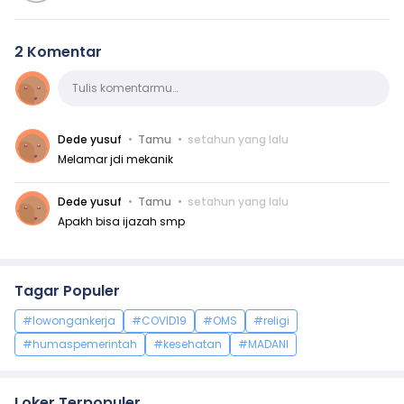
2 Komentar
Komentar
Tulis komentarmu…
Dede yusuf
Tamu
setahun yang lalu
Melamar jdi mekanik
Dede yusuf
Tamu
setahun yang lalu
Apakh bisa ijazah smp
Tagar Populer
#lowongankerja
#COVID19
#OMS
#religi
#humaspemerintah
#kesehatan
#MADANI
Loker Terpopuler