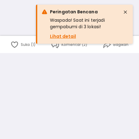
Peringatan Bencana
Waspada! Saat ini terjadi
gempabumi di 3 lokasi!
Lihat detail
Suka (1)
Komentar (2)
Bagikan
Bahasa Indonesia
English
id
www.atmago.com
pr
pr.atmago.com
Facebook
Instagram
Twitter
Blog
Tentang Kami
Media
Kebijakan dan Privasi
Syarat dan Ketentuan
Pedoman Komunitas Warga
Kirim Saran, Kritik dan Masukan dari Warga