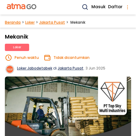
Masuk
Daftar
Beranda
Loker
Jakarta Pusat
Mekanik
Mekanik
Loker
Penuh waktu
Tidak dicantumkan
Loker Jabodetabek
di
Jakarta Pusat
.
3 Jun 2025