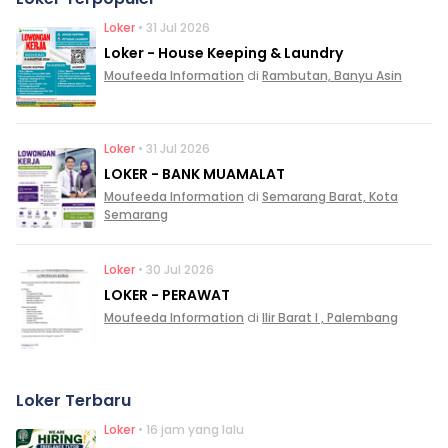
Loker
• 31 Jul 2026
Loker - House Keeping & Laundry
Moufeeda Information
di
Rambutan, Banyu Asin
Loker
• 31 Jul 2026
LOKER - BANK MUAMALAT
Moufeeda Information
di
Semarang Barat, Kota
Semarang
Loker
• 30 Jul 2026
LOKER - PERAWAT
Moufeeda Information
di
Ilir Barat I , Palembang
Loker Terbaru
Loker
• 16 jam yang lalu