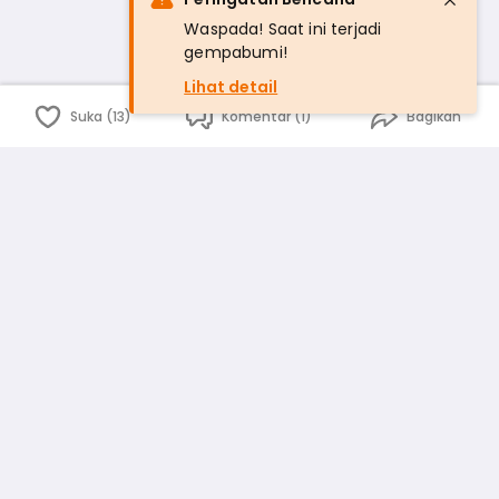
Waspada! Saat ini terjadi
gempabumi!
Lihat detail
Suka (13)
Komentar (1)
Bagikan
Bahasa Indonesia
English
id
www.atmago.com
pr
pr.atmago.com
Facebook
Instagram
Twitter
Blog
Tentang Kami
Media
Kebijakan dan Privasi
Syarat dan Ketentuan
Pedoman Komunitas Warga
Kirim Saran, Kritik dan Masukan dari Warga
Peringkat Pengguna