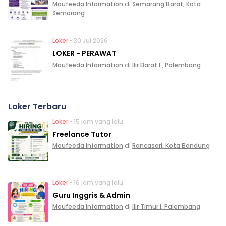
Moufeeda Information
di
Semarang Barat, Kota
Semarang
Loker
• 30 Jul 2026
LOKER - PERAWAT
Moufeeda Information
di
Ilir Barat I , Palembang
Loker Terbaru
Loker
• 15 jam yang lalu
Freelance Tutor
Moufeeda Information
di
Rancasari, Kota Bandung
Loker
• 16 jam yang lalu
Guru Inggris & Admin
Moufeeda Information
di
Ilir Timur I, Palembang