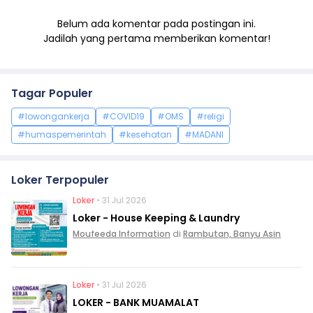
Belum ada komentar pada postingan ini.
Jadilah yang pertama memberikan komentar!
Tagar Populer
#lowongankerja
#COVID19
#OMS
#religi
#humaspemerintah
#kesehatan
#MADANI
Loker Terpopuler
Loker
• 31 Jul 2026
Loker - House Keeping & Laundry
Moufeeda Information
di
Rambutan, Banyu Asin
Loker
• 31 Jul 2026
LOKER - BANK MUAMALAT