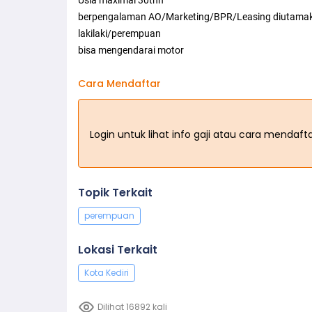
Usia maximal 30thn
berpengalaman AO/Marketing/BPR/Leasing diutama
lakilaki/perempuan
bisa mengendarai motor
Cara Mendaftar
Login untuk lihat info gaji atau cara mendaf
Topik Terkait
perempuan
Lokasi Terkait
Kota Kediri
Dilihat 16892 kali