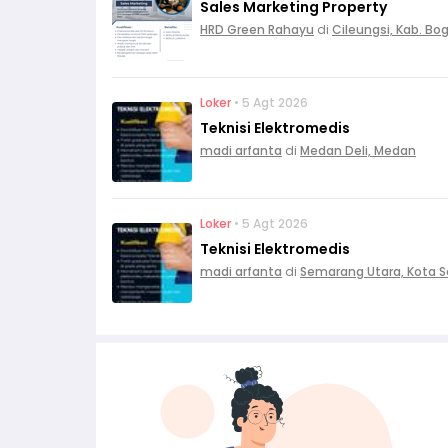
Sales Marketing Property
HRD Green Rahayu
di
Cileungsi, Kab. Bo
Loker
• 5 Agt 2026
Teknisi Elektromedis
madi arfanta
di
Medan Deli, Medan
Loker
• 5 Agt 2026
Teknisi Elektromedis
madi arfanta
di
Semarang Utara, Kota 