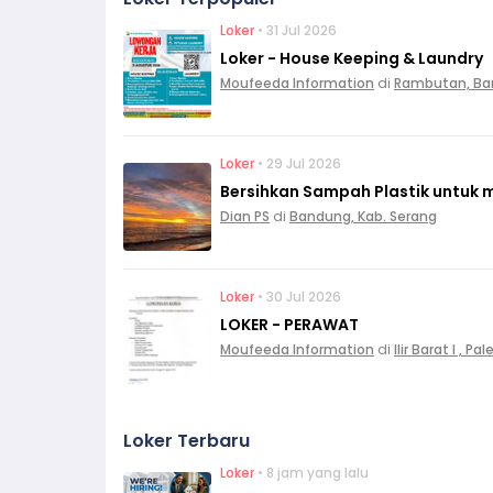
Loker
• 31 Jul 2026
Loker - House Keeping & Laundry
Moufeeda Information
di
Rambutan, Ba
Loker
• 29 Jul 2026
Bersihkan Sampah Plastik untuk 
Dian PS
di
Bandung, Kab. Serang
Loker
• 30 Jul 2026
LOKER - PERAWAT
Moufeeda Information
di
Ilir Barat I , 
Loker Terbaru
Loker
• 8 jam yang lalu