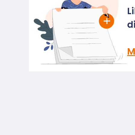
L
d
M