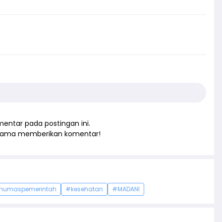
entar pada postingan ini.
rtama memberikan komentar!
humaspemerintah
#kesehatan
#MADANI