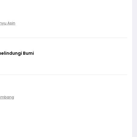
nyu Asin
melindungi Bumi
Palembang