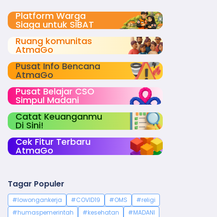
Platform Warga
Siaga untuk SIBAT
Ruang komunitas
AtmaGo
Pusat Info Bencana
AtmaGo
Pusat Belajar CSO
Simpul Madani
Catat Keuanganmu
Di Sini!
Cek Fitur Terbaru
AtmaGo
Tagar Populer
#lowongankerja
#COVID19
#OMS
#religi
#humaspemerintah
#kesehatan
#MADANI