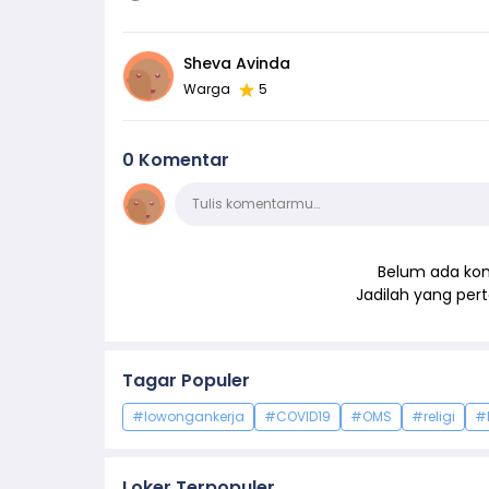
Sheva Avinda
Warga
5
0 Komentar
Komentar
Tulis komentarmu…
Belum ada kom
Jadilah yang pe
Tagar Populer
#lowongankerja
#COVID19
#OMS
#religi
#
Loker Terpopuler