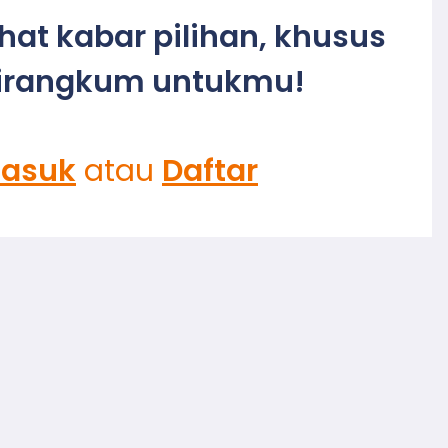
ihat kabar pilihan, khusus
irangkum untukmu!
asuk
atau
Daftar