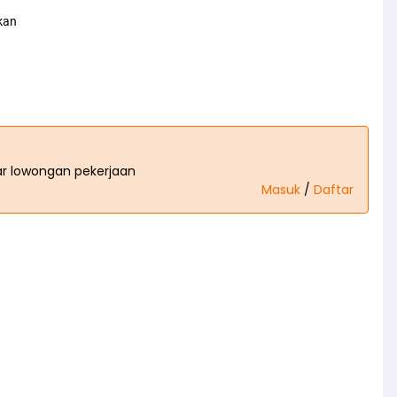
kan
tar lowongan pekerjaan
Masuk
/
Daftar