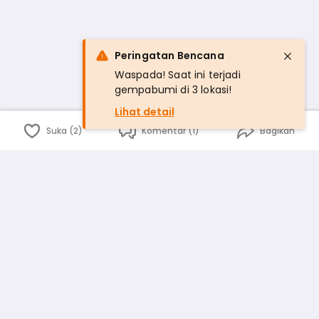
Peringatan Bencana
Waspada! Saat ini terjadi
gempabumi di 3 lokasi!
Lihat detail
Suka (2)
Komentar (1)
Bagikan
Bahasa Indonesia
English
id
www.atmago.com
pr
pr.atmago.com
Facebook
Instagram
Twitter
Blog