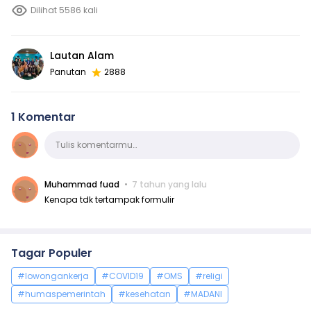
Dilihat 5586 kali
Lautan Alam
Panutan
2888
1 Komentar
Komentar
Tulis komentarmu…
Muhammad fuad
7 tahun yang lalu
Kenapa tdk tertampak formulir
Tagar Populer
#lowongankerja
#COVID19
#OMS
#religi
#humaspemerintah
#kesehatan
#MADANI