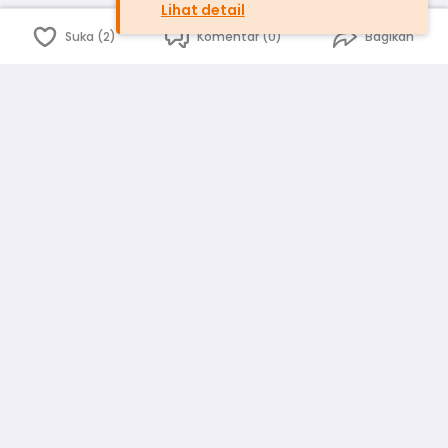
Lihat detail
Suka (2)
Komentar (0)
Bagikan
Bahasa Indonesia
English
id
www.atmago.com
pr
pr.atmago.com
Facebook
Instagram
Twitter
Blog
Tentang Kami
Media
Kebijakan dan Privasi
Syarat dan Ketentuan
Pedoman Komunitas Warga
Kirim Saran, Kritik dan Masukan dari Warga
Peringkat Pengguna
Platform rekanan AtmaGo