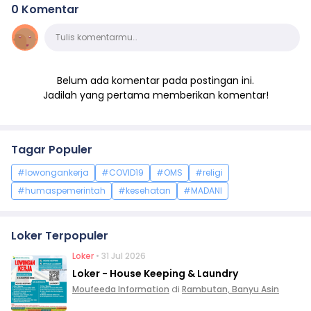
0 Komentar
Komentar
Tulis komentarmu…
Belum ada komentar pada postingan ini.
Jadilah yang pertama memberikan komentar!
Tagar Populer
#lowongankerja
#COVID19
#OMS
#religi
#humaspemerintah
#kesehatan
#MADANI
Loker Terpopuler
Loker
• 31 Jul 2026
Loker - House Keeping & Laundry
Moufeeda Information
di
Rambutan, Banyu Asin