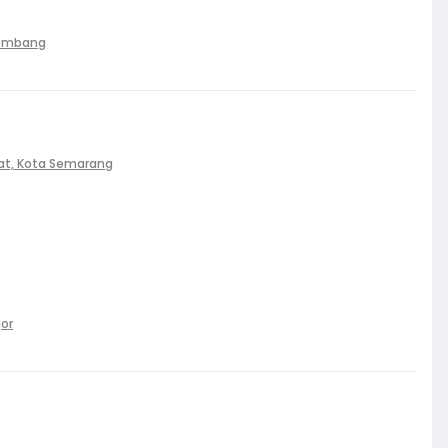
Palembang
at, Kota Semarang
gor