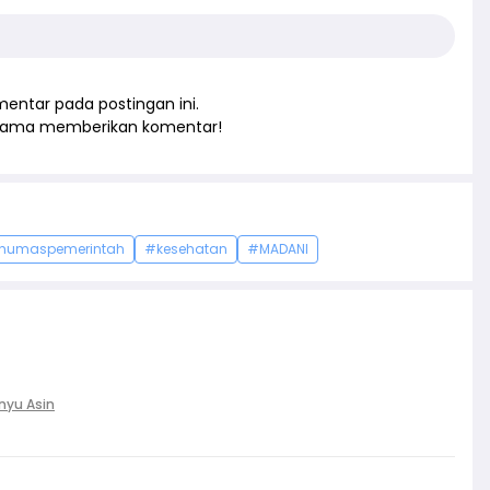
entar pada postingan ini.
rtama memberikan komentar!
humaspemerintah
#kesehatan
#MADANI
nyu Asin