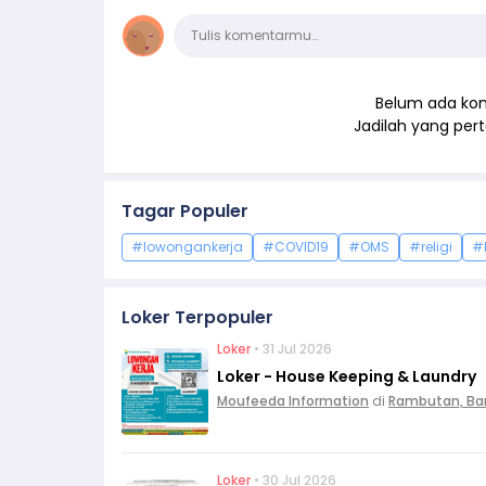
Komentar
Tulis komentarmu…
Belum ada kom
Jadilah yang pe
Tagar Populer
#lowongankerja
#COVID19
#OMS
#religi
#
Loker Terpopuler
Loker
• 31 Jul 2026
Loker - House Keeping & Laundry
Moufeeda Information
di
Rambutan, Ba
Loker
• 30 Jul 2026