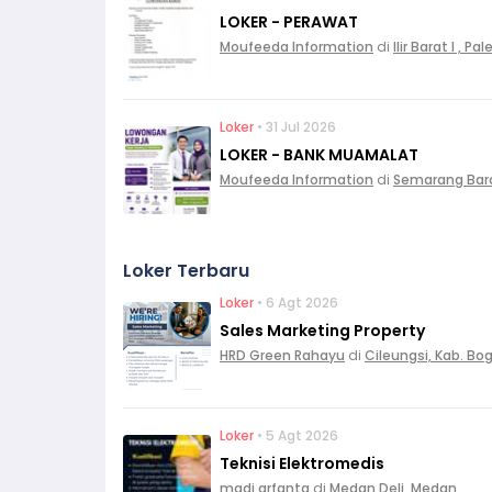
LOKER - PERAWAT
Moufeeda Information
di
Ilir Barat I , 
Loker
• 31 Jul 2026
LOKER - BANK MUAMALAT
Moufeeda Information
di
Semarang Bar
Loker Terbaru
Loker
• 6 Agt 2026
Sales Marketing Property
HRD Green Rahayu
di
Cileungsi, Kab. Bo
Loker
• 5 Agt 2026
Teknisi Elektromedis
madi arfanta
di
Medan Deli, Medan