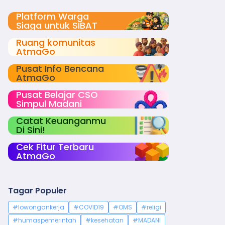
Platform Warga
Siaga untuk SIBAT
Ruang komunitas
AtmaGo
Pusat Info Bencana
AtmaGo
Pusat Belajar CSO
Simpul Madani
Catat Keuanganmu
Di Sini!
Cek Fitur Terbaru
AtmaGo
Tagar Populer
#lowongankerja
#COVID19
#OMS
#religi
#humaspemerintah
#kesehatan
#MADANI