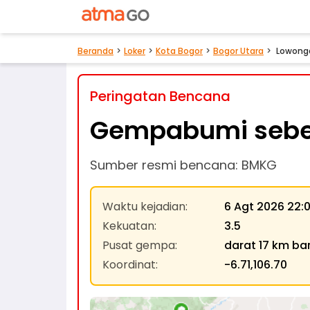
Beranda
Loker
Kota Bogor
Bogor Utara
Lowonga
Peringatan Bencana
Gempabumi sebe
Sumber resmi bencana: BMKG
Waktu kejadian
:
6 Agt 2026 22:
Kekuatan
:
3.5
Pusat gempa
:
darat 17 km ba
Koordinat
:
-6.71,106.70