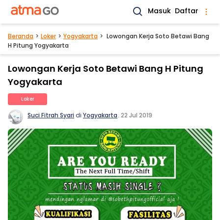
Masuk
Daftar
Beranda
Loker
Yogyakarta
Lowongan Kerja Soto Betawi Bang
H Pitung Yogyakarta
Lowongan Kerja Soto Betawi Bang H Pitung
Yogyakarta
Loker
Suci Fitrah Syari
di
Yogyakarta
.
22 Jul 2019