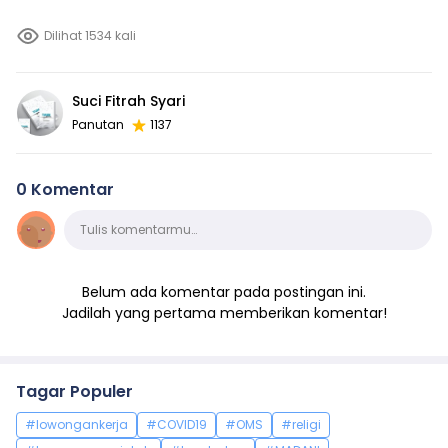
Dilihat 1534 kali
Suci Fitrah Syari
Panutan
1137
0 Komentar
Komentar
Tulis komentarmu…
Belum ada komentar pada postingan ini.
Jadilah yang pertama memberikan komentar!
Tagar Populer
#lowongankerja
#COVID19
#OMS
#religi