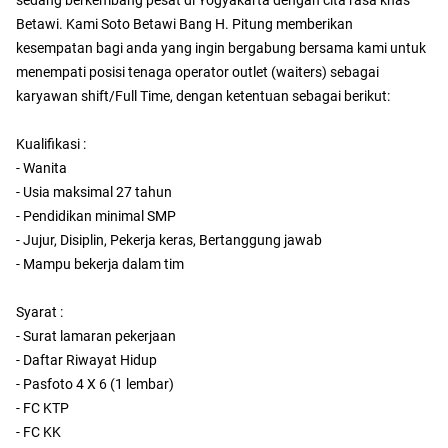
sedang berkembang pesat di Yogyakarta dengan cita rasa khas
Betawi. Kami Soto Betawi Bang H. Pitung memberikan
kesempatan bagi anda yang ingin bergabung bersama kami untuk
menempati posisi tenaga operator outlet (waiters) sebagai
karyawan shift/Full Time, dengan ketentuan sebagai berikut:
Kualifikasi :
- Wanita
- Usia maksimal 27 tahun
- Pendidikan minimal SMP
- Jujur, Disiplin, Pekerja keras, Bertanggung jawab
- Mampu bekerja dalam tim
Syarat :
- Surat lamaran pekerjaan
- Daftar Riwayat Hidup
- Pasfoto 4 X 6 (1 lembar)
- FC KTP
- FC KK