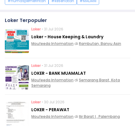
#humaspemerintah
#kesehatan
#MADANI
Loker Terpopuler
Loker
• 31 Jul 2026
Loker - House Keeping & Laundry
Moufeeda Information
di
Rambutan, Banyu Asin
Loker
• 31 Jul 2026
LOKER - BANK MUAMALAT
Moufeeda Information
di
Semarang Barat, Kota
Semarang
Loker
• 30 Jul 2026
LOKER - PERAWAT
Moufeeda Information
di
Ilir Barat I , Palembang