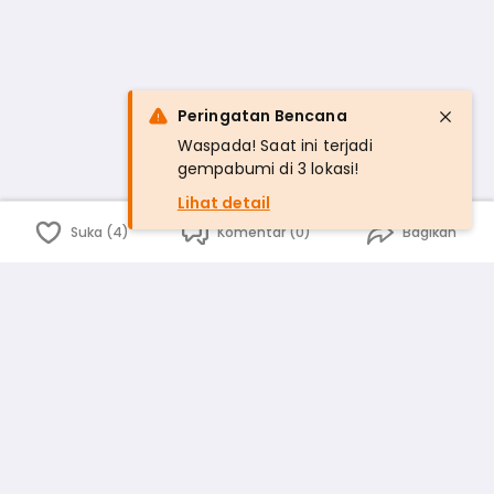
Peringatan Bencana
Waspada! Saat ini terjadi
gempabumi di 3 lokasi!
Lihat detail
Suka (4)
Komentar (0)
Bagikan
Bahasa Indonesia
English
id
www.atmago.com
pr
pr.atmago.com
Facebook
Instagram
Twitter
Blog