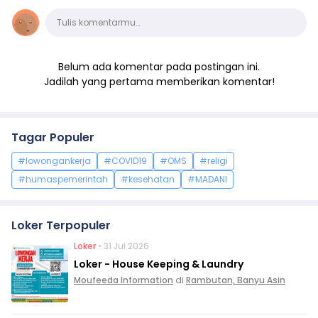
Komentar
Tulis komentarmu…
Belum ada komentar pada postingan ini.
Jadilah yang pertama memberikan komentar!
Tagar Populer
#lowongankerja
#COVID19
#OMS
#religi
#humaspemerintah
#kesehatan
#MADANI
Loker Terpopuler
Loker
• 31 Jul 2026
Loker - House Keeping & Laundry
Moufeeda Information
di
Rambutan, Banyu Asin