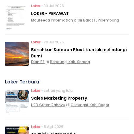
Loker
• 30 Jul 2026
LOKER - PERAWAT
Moufeeda Information
di
Ilir Barat I , Palembang
Loker
• 29 Jul 2026
Bersihkan Sampah Plastik untuk melindungi
Bumi
Dian PS
di
Bandung, Kab. Serang
Loker Terbaru
Loker
• sehari yang lalu
Sales Marketing Property
HRD Green Rahayu
di
Cileungsi, Kab. Bogor
Loker
• 5 Agt 2026