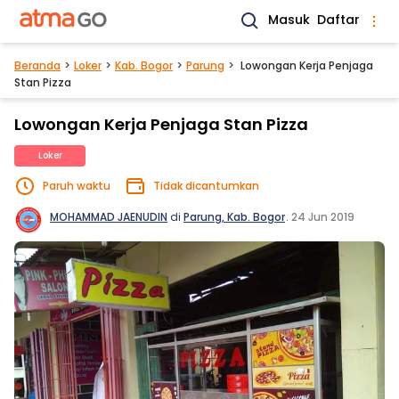
Masuk
Daftar
Beranda
Loker
Kab. Bogor
Parung
Lowongan Kerja Penjaga
Stan Pizza
Lowongan Kerja Penjaga Stan Pizza
Loker
Paruh waktu
Tidak dicantumkan
MOHAMMAD JAENUDIN
di
Parung, Kab. Bogor
.
24 Jun 2019