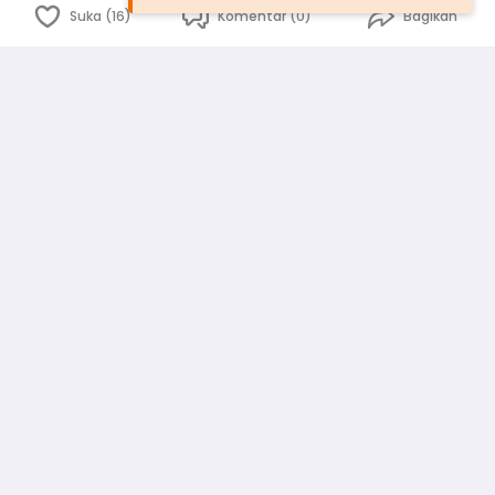
Suka (16)
Komentar (0)
Bagikan
Bahasa Indonesia
English
id
www.atmago.com
pr
pr.atmago.com
Facebook
Instagram
Twitter
Blog
Tentang Kami
Media
Kebijakan dan Privasi
Syarat dan Ketentuan
Pedoman Komunitas Warga
Kirim Saran, Kritik dan Masukan dari Warga
Peringkat Pengguna
Platform rekanan AtmaGo