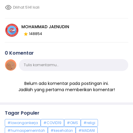
Dilihat 5141 kali
MOHAMMAD JAENUDIN
148854
0 Komentar
Komentar
Tulis komentarmu…
Belum ada komentar pada postingan ini.
Jadilah yang pertama memberikan komentar!
Tagar Populer
#lowongankerja
#COVID19
#OMS
#religi
#humaspemerintah
#kesehatan
#MADANI