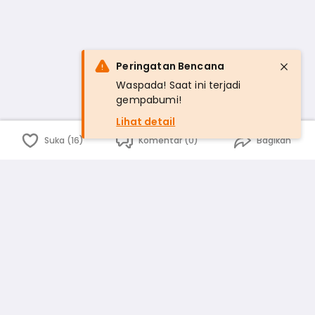
Peringatan Bencana
Waspada! Saat ini terjadi
gempabumi!
Lihat detail
Suka (16)
Komentar (0)
Bagikan
Bahasa Indonesia
English
id
www.atmago.com
pr
pr.atmago.com
Facebook
Instagram
Twitter
Blog