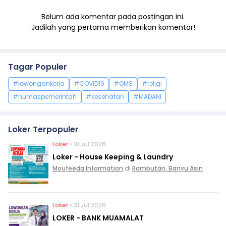
Belum ada komentar pada postingan ini.
Jadilah yang pertama memberikan komentar!
Tagar Populer
#lowongankerja
#COVID19
#OMS
#religi
#humaspemerintah
#kesehatan
#MADANI
Loker Terpopuler
Loker
• 31 Jul 2026
Loker - House Keeping & Laundry
Moufeeda Information
di
Rambutan, Banyu Asin
Loker
• 31 Jul 2026
LOKER - BANK MUAMALAT