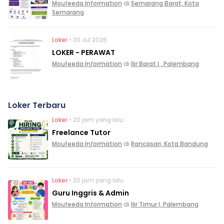
Moufeeda Information
di
Semarang Barat, Kota
Semarang
Loker
• 30 Jul 2026
LOKER - PERAWAT
Moufeeda Information
di
Ilir Barat I , Palembang
Loker Terbaru
Loker
• 20 jam yang lalu
Freelance Tutor
Moufeeda Information
di
Rancasari, Kota Bandung
Loker
• 20 jam yang lalu
Guru Inggris & Admin
Moufeeda Information
di
Ilir Timur I, Palembang