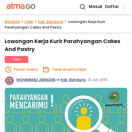
Masuk
Daftar
Beranda
Loker
Kab. Bandung
Lowongan Kerja Kurir
Parahyangan Cakes And Pastry
Lowongan Kerja Kurir Parahyangan Cakes
And Pastry
Loker
Penuh waktu
Tidak dicantumkan
MOHAMMAD JAENUDIN
di
Kab. Bandung
.
21 Jun 2019