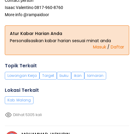
Contact person
Isaac Valentino 0817-960-8760
More info @rampaidoor
Atur Kabar Harian Anda
Personalisasikan kabar harian sesuai minat anda
Masuk
/
Daftar
Topik Terkait
Lowongan Kerja
Target
buku
ikan
lamaran
Lokasi Terkait
Kab. Malang
Dilihat 5305 kali