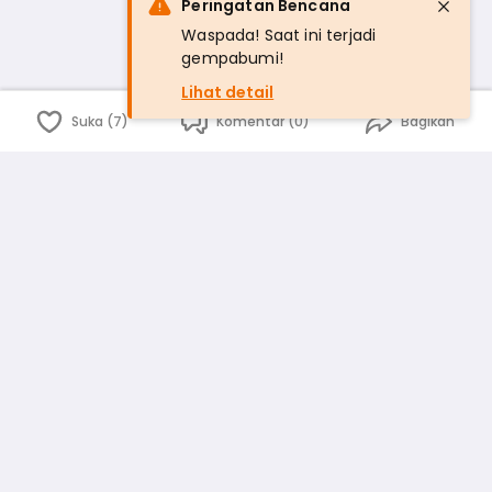
Peringatan Bencana
Waspada! Saat ini terjadi
gempabumi!
Lihat detail
Suka (7)
Komentar (0)
Bagikan
Bahasa Indonesia
English
id
www.atmago.com
pr
pr.atmago.com
Facebook
Instagram
Twitter
Blog
Tentang Kami
Media
Kebijakan dan Privasi
Syarat dan Ketentuan
Pedoman Komunitas Warga
Kirim Saran, Kritik dan Masukan dari Warga
Peringkat Pengguna