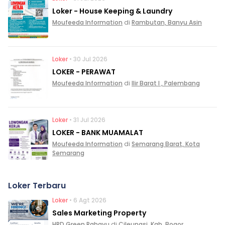
Loker - House Keeping & Laundry
Moufeeda Information
di
Rambutan, Banyu Asin
Loker
• 30 Jul 2026
LOKER - PERAWAT
Moufeeda Information
di
Ilir Barat I , Palembang
Loker
• 31 Jul 2026
LOKER - BANK MUAMALAT
Moufeeda Information
di
Semarang Barat, Kota
Semarang
Loker Terbaru
Loker
• 6 Agt 2026
Sales Marketing Property
HRD Green Rahayu
di
Cileungsi, Kab. Bogor