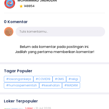
MOHAMMAD JAENUDIN
148854
0 Komentar
Komentar
Tulis komentarmu…
Belum ada komentar pada postingan ini.
Jadilah yang pertama memberikan komentar!
Tagar Populer
#lowongankerja
#COVID19
#OMS
#religi
#humaspemerintah
#kesehatan
#MADANI
Loker Terpopuler
Loker
• 31 Jul 2026