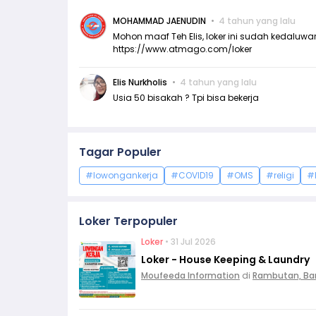
MOHAMMAD JAENUDIN
4 tahun yang lalu
Mohon maaf Teh Elis, loker ini sudah kedaluwars
https://www.atmago.com/loker
Elis Nurkholis
4 tahun yang lalu
Usia 50 bisakah ? Tpi bisa bekerja
Tagar Populer
#lowongankerja
#COVID19
#OMS
#religi
#
Loker Terpopuler
Loker
• 31 Jul 2026
Loker - House Keeping & Laundry
Moufeeda Information
di
Rambutan, Ba