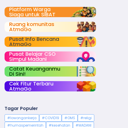
Platform Warga
Siaga untuk SIBAT
Ruang komunitas
AtmaGo
Pusat Info Bencana
AtmaGo
Pusat Belajar CSO
Simpul Madani
Catat Keuanganmu
Di Sini!
Cek Fitur Terbaru
AtmaGo
Tagar Populer
#lowongankerja
#COVID19
#OMS
#religi
#humaspemerintah
#kesehatan
#MADANI