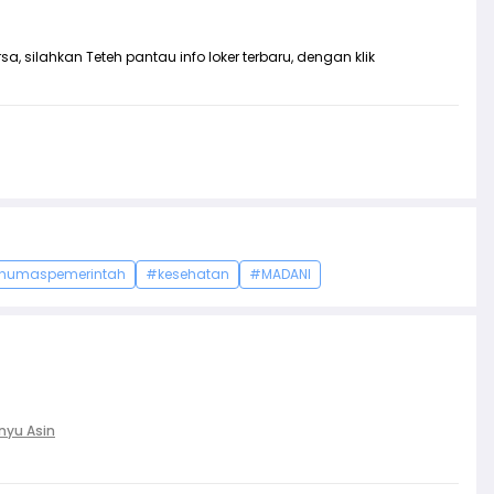
a, silahkan Teteh pantau info loker terbaru, dengan klik
humaspemerintah
#kesehatan
#MADANI
nyu Asin