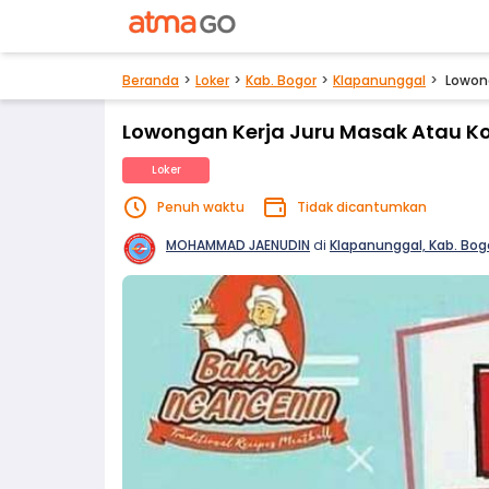
Beranda
Loker
Kab. Bogor
Klapanunggal
Lowong
Lowongan Kerja Juru Masak Atau Ko
Loker
Penuh waktu
Tidak dicantumkan
MOHAMMAD JAENUDIN
di
Klapanunggal, Kab. Bog