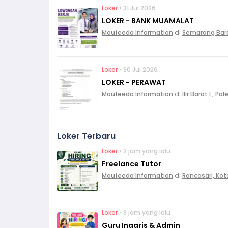
Loker
• 31 Jul 2026
LOKER - BANK MUAMALAT
Moufeeda Information
di
Semarang Bar
Loker
• 30 Jul 2026
LOKER - PERAWAT
Moufeeda Information
di
Ilir Barat I , 
Loker Terbaru
Loker
• 2 jam yang lalu
Freelance Tutor
Moufeeda Information
di
Rancasari, Ko
Loker
• 3 jam yang lalu
Guru Inggris & Admin