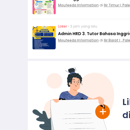
Moufeeda Information
di
Ilir Timur I, P
Loker
• 3 jam yang lalu
Admin HRD 3. Tutor Bahasa Inggri
Moufeeda Information
di
Ilir Barat I , 
L
d