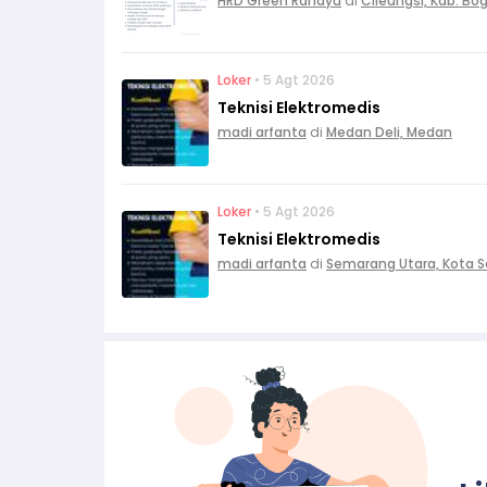
HRD Green Rahayu
di
Cileungsi, Kab. Bo
Loker
• 5 Agt 2026
Teknisi Elektromedis
madi arfanta
di
Medan Deli, Medan
Loker
• 5 Agt 2026
Teknisi Elektromedis
madi arfanta
di
Semarang Utara, Kota 