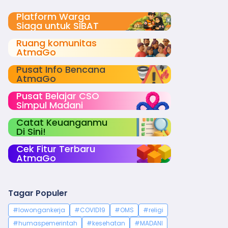
Platform Warga
Siaga untuk SIBAT
Ruang komunitas
AtmaGo
Pusat Info Bencana
AtmaGo
Pusat Belajar CSO
Simpul Madani
Catat Keuanganmu
Di Sini!
Cek Fitur Terbaru
AtmaGo
Tagar Populer
#lowongankerja
#COVID19
#OMS
#religi
#humaspemerintah
#kesehatan
#MADANI