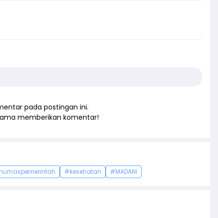
entar pada postingan ini.
rtama memberikan komentar!
humaspemerintah
#kesehatan
#MADANI