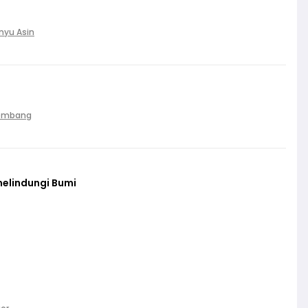
nyu Asin
Palembang
melindungi Bumi