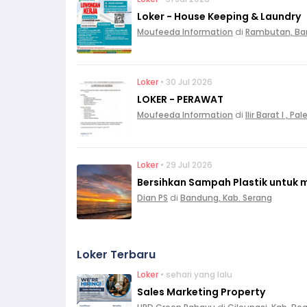
Loker - House Keeping & Laundry
Moufeeda Information
di
Rambutan, Ba
Loker
• 30 Jul 2026
LOKER - PERAWAT
Moufeeda Information
di
Ilir Barat I , 
Loker
• 29 Jul 2026
Bersihkan Sampah Plastik untuk 
Dian PS
di
Bandung, Kab. Serang
Loker Terbaru
Loker
• sehari yang lalu
Sales Marketing Property