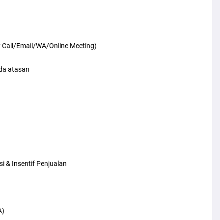
 Call/Email/WA/Online Meeting)
da atasan
i & Insentif Penjualan
A)