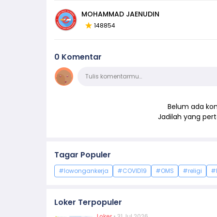
MOHAMMAD JAENUDIN
148854
0 Komentar
Komentar
Tulis komentarmu…
Belum ada kom
Jadilah yang pe
Tagar Populer
#lowongankerja
#COVID19
#OMS
#religi
#
Loker Terpopuler
Loker
• 31 Jul 2026