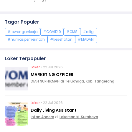
Tagar Populer
#lowongankerja
#COVID19
#OMS
#religi
#humaspemerintah
#kesehatan
#MADANI
Loker Terpopuler
Loker
• 22 Jul 2026
MARKETING OFFICER
DIAH NURHIKMAH
di
Teluknaga, Kab. Tangerang
Loker
• 22 Jul 2026
Daily Living Assistant
Intan Annora
di
Lakarsantri, Surabaya