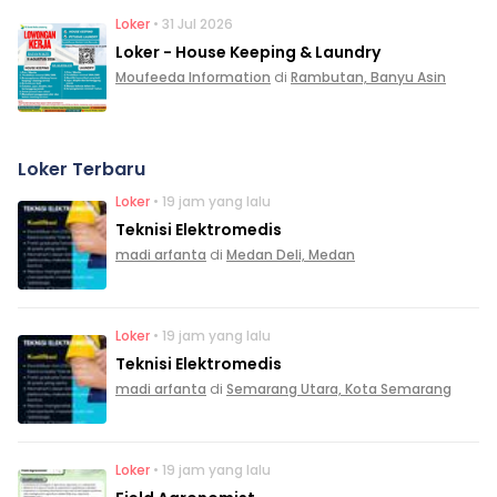
Loker
• 31 Jul 2026
Loker - House Keeping & Laundry
Moufeeda Information
di
Rambutan, Banyu Asin
Loker Terbaru
Loker
• 19 jam yang lalu
Teknisi Elektromedis
madi arfanta
di
Medan Deli, Medan
Loker
• 19 jam yang lalu
Teknisi Elektromedis
madi arfanta
di
Semarang Utara, Kota Semarang
Loker
• 19 jam yang lalu