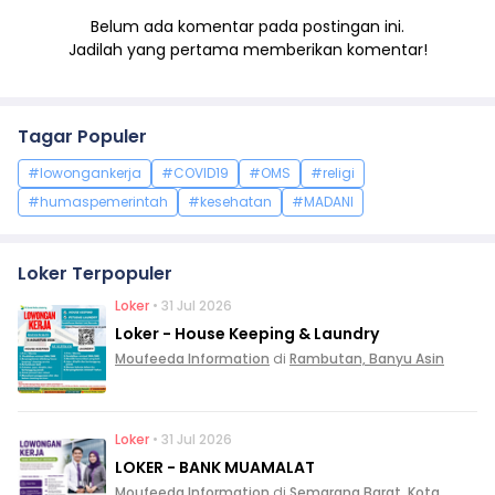
Belum ada komentar pada postingan ini.
Jadilah yang pertama memberikan komentar!
Tagar Populer
#lowongankerja
#COVID19
#OMS
#religi
#humaspemerintah
#kesehatan
#MADANI
Loker Terpopuler
Loker
• 31 Jul 2026
Loker - House Keeping & Laundry
Moufeeda Information
di
Rambutan, Banyu Asin
Loker
• 31 Jul 2026
LOKER - BANK MUAMALAT
Moufeeda Information
di
Semarang Barat, Kota