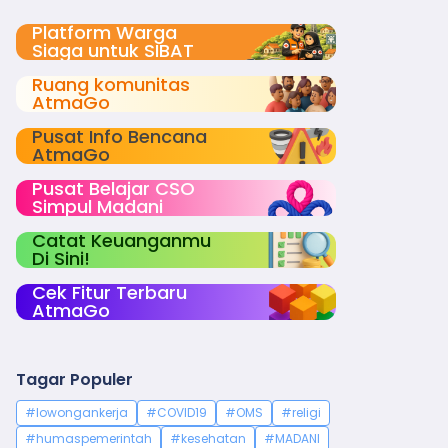
Platform Warga
Siaga untuk SIBAT
Ruang komunitas
AtmaGo
Pusat Info Bencana
AtmaGo
Pusat Belajar CSO
Simpul Madani
Catat Keuanganmu
Di Sini!
Cek Fitur Terbaru
AtmaGo
Tagar Populer
#lowongankerja
#COVID19
#OMS
#religi
#humaspemerintah
#kesehatan
#MADANI