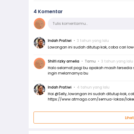
4 Komentar
Komentar
Tulis komentarmu…
Indah Pratiwi
3 tahun yang lalu
Lowongan ini sudah ditutup kak, coba cari lo
Shilfi rizky amelia
Tamu
3 tahun yang lalu
Halo selamat pagi bu apakah masih tersedia 
ingin melamarnya bu
Indah Pratiwi
4 tahun yang lalu
Hai @Selly, lowongan ini sudah ditutup kak, co
https://www.atmago.com/semua-lokasi/loke
Liha