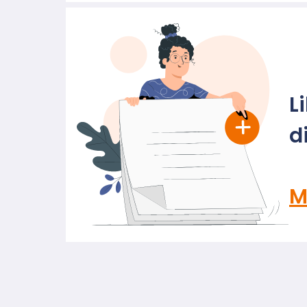
L
d
M