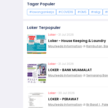
Tagar Populer
#lowongankerja
#COVID19
#OMS
#religi
#
Loker Terpopuler
Loker
• 31 Jul 2026
Loker - House Keeping & Laundry
Moufeeda Information
di
Rambutan, Ba
Loker
• 31 Jul 2026
LOKER - BANK MUAMALAT
Moufeeda Information
di
Semarang Bar
Loker
• 30 Jul 2026
LOKER - PERAWAT
Moufeeda Information
di
Ilir Barat I , 