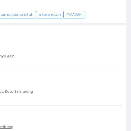
humaspemerintah
#kesehatan
#MADANI
nyu Asin
at, Kota Semarang
Palembang