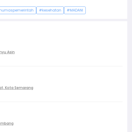
humaspemerintah
#kesehatan
#MADANI
nyu Asin
at, Kota Semarang
Palembang