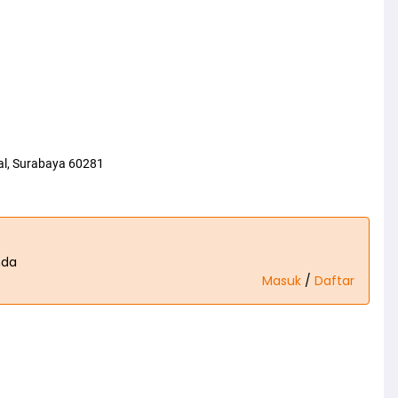
l, Surabaya 60281
nda
Masuk
/
Daftar