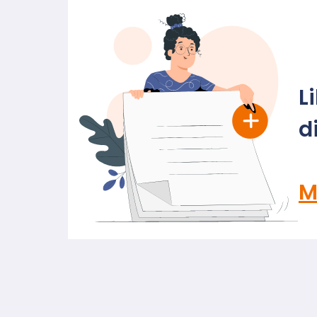
L
d
M