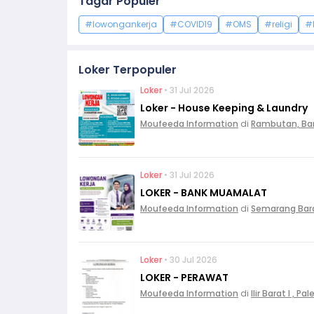
Tagar Populer
#lowongankerja
#COVID19
#OMS
#religi
#
Loker Terpopuler
Loker
• 31 Jul 2026
Loker - House Keeping & Laundry
Moufeeda Information
di
Rambutan, Ba
Loker
• 31 Jul 2026
LOKER - BANK MUAMALAT
Moufeeda Information
di
Semarang Bar
Loker
• 30 Jul 2026
LOKER - PERAWAT
Moufeeda Information
di
Ilir Barat I , 