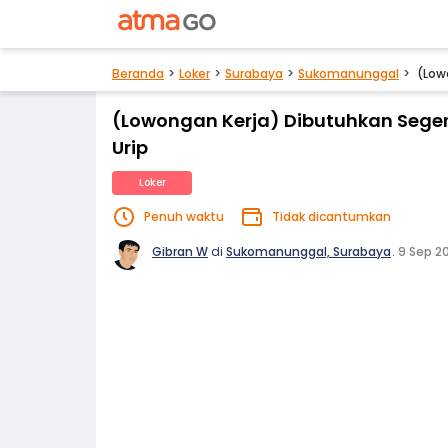
Beranda
Loker
Surabaya
Sukomanunggal
(Low
(Lowongan Kerja) Dibutuhkan Segera
Urip
Loker
Penuh waktu
Tidak dicantumkan
Gibran W
di
Sukomanunggal, Surabaya
.
9 Sep 2