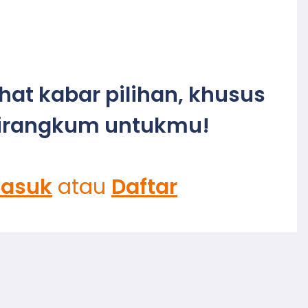
ihat kabar pilihan, khusus
irangkum untukmu!
asuk
atau
Daftar