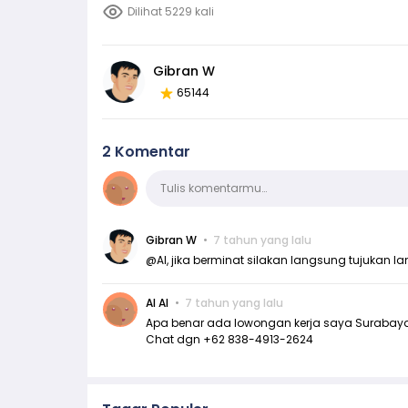
Dilihat 5229 kali
Gibran W
65144
2 Komentar
Komentar
Tulis komentarmu…
Gibran W
7 tahun yang lalu
@Al, jika berminat silakan langsung tujukan 
Al Al
7 tahun yang lalu
Apa benar ada lowongan kerja saya Surabaya
Chat dgn +62 838-4913-2624