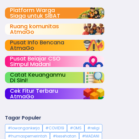
Platform Warga
Siaga untuk SIBAT
Ruang komunitas
AtmaGo
Pusat Info Bencana
AtmaGo
Pusat Belajar CSO
Simpul Madani
Catat Keuanganmu
Di Sini!
Cek Fitur Terbaru
AtmaGo
Tagar Populer
#lowongankerja
#COVID19
#OMS
#religi
#humaspemerintah
#kesehatan
#MADANI