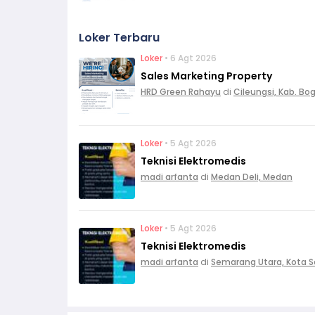
Loker Terbaru
Loker
• 6 Agt 2026
Sales Marketing Property
HRD Green Rahayu
di
Cileungsi, Kab. Bo
Loker
• 5 Agt 2026
Teknisi Elektromedis
madi arfanta
di
Medan Deli, Medan
Loker
• 5 Agt 2026
Teknisi Elektromedis
madi arfanta
di
Semarang Utara, Kota 