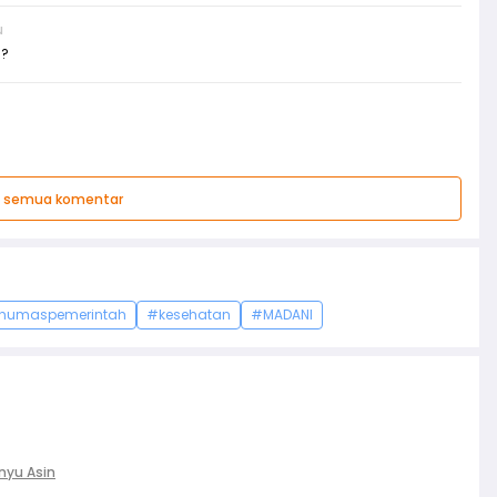
u
u?
t semua komentar
humaspemerintah
#kesehatan
#MADANI
nyu Asin