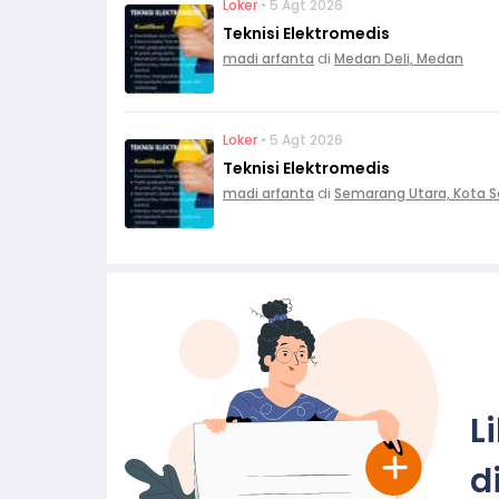
Loker
• 5 Agt 2026
Teknisi Elektromedis
madi arfanta
di
Medan Deli, Medan
Loker
• 5 Agt 2026
Teknisi Elektromedis
madi arfanta
di
Semarang Utara, Kota 
L
d