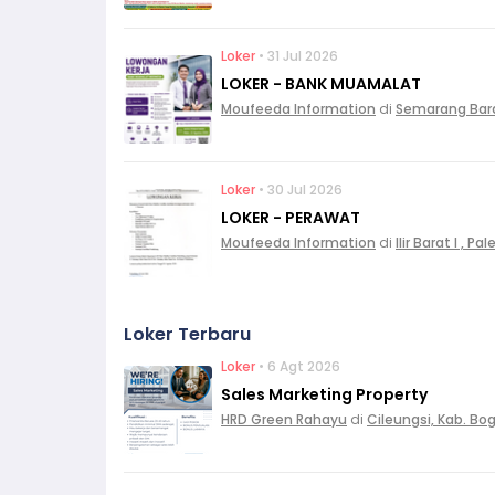
Loker
• 31 Jul 2026
LOKER - BANK MUAMALAT
Moufeeda Information
di
Semarang Bar
Loker
• 30 Jul 2026
LOKER - PERAWAT
Moufeeda Information
di
Ilir Barat I , 
Loker Terbaru
Loker
• 6 Agt 2026
Sales Marketing Property
HRD Green Rahayu
di
Cileungsi, Kab. Bo