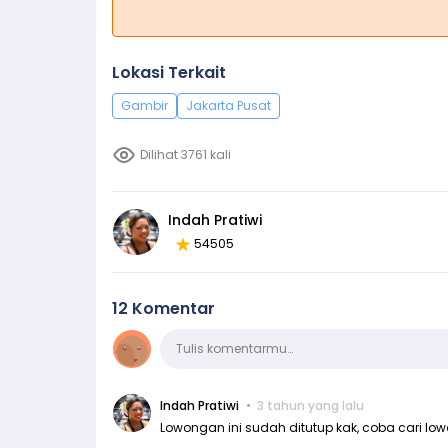
Lokasi Terkait
Gambir
Jakarta Pusat
Dilihat 3761 kali
Indah Pratiwi
54505
12 Komentar
Komentar
Tulis komentarmu…
Indah Pratiwi
3 tahun yang lalu
Lowongan ini sudah ditutup kak, coba cari lo