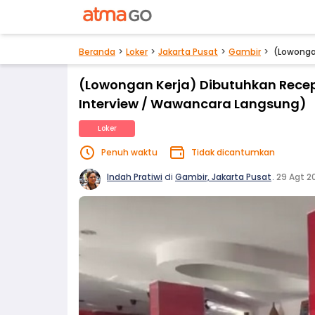
Beranda
Loker
Jakarta Pusat
Gambir
(Lowongan
(Lowongan Kerja) Dibutuhkan Recept
Interview / Wawancara Langsung)
Loker
Penuh waktu
Tidak dicantumkan
Indah Pratiwi
di
Gambir, Jakarta Pusat
.
29 Agt 2