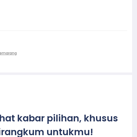
Semarang
ihat kabar pilihan, khusus
irangkum untukmu!