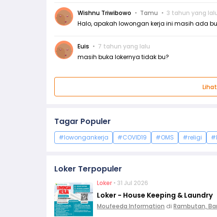
Wishnu Triwibowo
Tamu
3 tahun yang lal
Halo, apakah lowongan kerja ini masih ada b
Euis
7 tahun yang lalu
masih buka lokernya tidak bu?
Liha
Tagar Populer
#lowongankerja
#COVID19
#OMS
#religi
#
Loker Terpopuler
Loker
• 31 Jul 2026
Loker - House Keeping & Laundry
Moufeeda Information
di
Rambutan, Ba