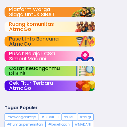
Platform Warga
Siaga untuk SIBAT
Ruang komunitas
AtmaGo
Pusat Info Bencana
AtmaGo
Pusat Belajar CSO
Simpul Madani
Catat Keuanganmu
Di Sini!
Cek Fitur Terbaru
AtmaGo
Tagar Populer
#lowongankerja
#COVID19
#OMS
#religi
#humaspemerintah
#kesehatan
#MADANI