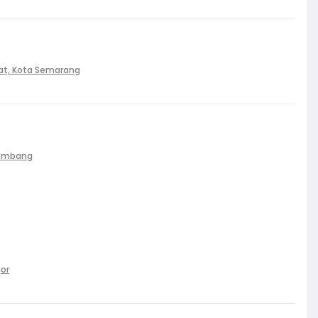
at, Kota Semarang
Palembang
gor