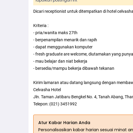
laporkan postingan ini.
Dicari receptionist untuk ditempatkan di hotel celvash
Kriteria :
- pria/wanita maks 27th
- berpenampilan menarik dan rapih
- dapat menggunakan komputer
- fresh graduate are welcome, diutamakan yang puny
- mau belajar dan niat bekerja
- bersedia/mampu bekerja dibawah tekanan
Kirim lamaran atau datang langsung dengan membaw
Celvasha Hotel
Jln. Taman Jatibaru Bengkel No. 4, Tanah Abang, Tham
Telepon: (021) 3451992
Atur Kabar Harian Anda
Personalisasikan kabar harian sesuai minat a