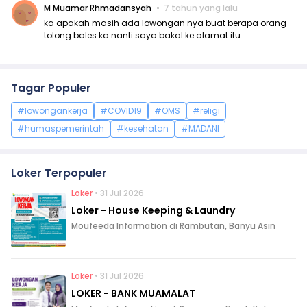
M Muamar Rhmadansyah
7 tahun yang lalu
ka apakah masih ada lowongan nya buat berapa orang
tolong bales ka nanti saya bakal ke alamat itu
Tagar Populer
#lowongankerja
#COVID19
#OMS
#religi
#humaspemerintah
#kesehatan
#MADANI
Loker Terpopuler
Loker
• 31 Jul 2026
Loker - House Keeping & Laundry
Moufeeda Information
di
Rambutan, Banyu Asin
Loker
• 31 Jul 2026
LOKER - BANK MUAMALAT