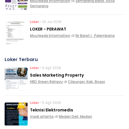
Moufeeda Information
di
Semarang Barat, Kota
Semarang
Loker
• 30 Jul 2026
LOKER - PERAWAT
Moufeeda Information
di
Ilir Barat I , Palembang
Loker Terbaru
Loker
• 6 Agt 2026
Sales Marketing Property
HRD Green Rahayu
di
Cileungsi, Kab. Bogor
Loker
• 5 Agt 2026
Teknisi Elektromedis
madi arfanta
di
Medan Deli, Medan