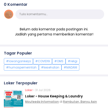
0 Komentar
Komentar
Tulis komentarmu…
Belum ada komentar pada postingan ini.
Jadilah yang pertama memberikan komentar!
Tagar Populer
#lowongankerja
#COVID19
#OMS
#religi
#humaspemerintah
#kesehatan
#MADANI
Loker Terpopuler
Loker
• 31 Jul 2026
Loker - House Keeping & Laundry
Moufeeda Information
di
Rambutan, Banyu Asin