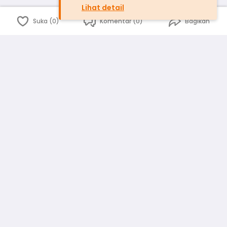
Lihat detail
Suka (0)
Komentar (0)
Bagikan
Bahasa Indonesia
English
id
www.atmago.com
pr
pr.atmago.com
Facebook
Instagram
Twitter
Blog
Tentang Kami
Media
Kebijakan dan Privasi
Syarat dan Ketentuan
Pedoman Komunitas Warga
Kirim Saran, Kritik dan Masukan dari Warga
Peringkat Pengguna
Platform rekanan AtmaGo