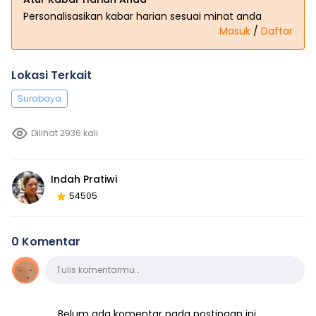
Personalisasikan kabar harian sesuai minat anda
Masuk
/
Daftar
Lokasi Terkait
Surabaya
Dilihat 2936 kali
Indah Pratiwi
54505
0 Komentar
Komentar
Tulis komentarmu…
Belum ada komentar pada postingan ini.