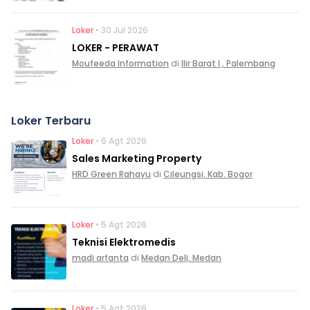
Loker
• 30 Jul 2026
LOKER - PERAWAT
Moufeeda Information
di
Ilir Barat I , Palembang
Loker Terbaru
Loker
• 6 Agt 2026
Sales Marketing Property
HRD Green Rahayu
di
Cileungsi, Kab. Bogor
Loker
• 5 Agt 2026
Teknisi Elektromedis
madi arfanta
di
Medan Deli, Medan
Loker
• 5 Agt 2026