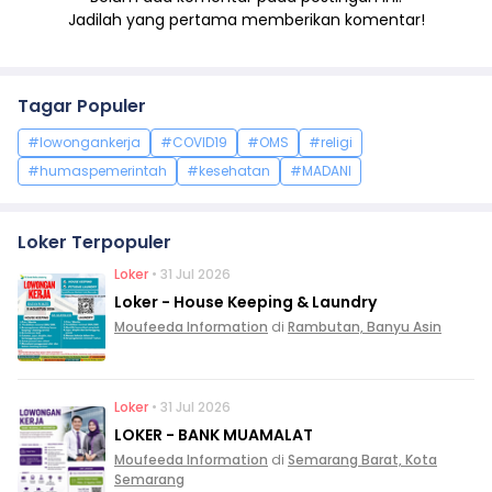
Jadilah yang pertama memberikan komentar!
Tagar Populer
#lowongankerja
#COVID19
#OMS
#religi
#humaspemerintah
#kesehatan
#MADANI
Loker Terpopuler
Loker
• 31 Jul 2026
Loker - House Keeping & Laundry
Moufeeda Information
di
Rambutan, Banyu Asin
Loker
• 31 Jul 2026
LOKER - BANK MUAMALAT
Moufeeda Information
di
Semarang Barat, Kota
Semarang