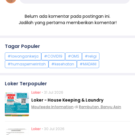
Belum ada komentar pada postingan ini.
Jadilah yang pertama memberikan komentar!
Tagar Populer
#lowongankerja
#COVID19
#OMS
#religi
#humaspemerintah
#kesehatan
#MADANI
Loker Terpopuler
Loker
• 31 Jul 2026
Loker - House Keeping & Laundry
Moufeeda Information
di
Rambutan, Banyu Asin
Loker
• 30 Jul 2026