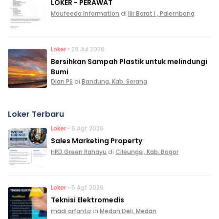
LOKER - PERAWAT
Moufeeda Information
di
Ilir Barat I , Palembang
Loker
• 29 Jul 2026
Bersihkan Sampah Plastik untuk melindungi
Bumi
Dian PS
di
Bandung, Kab. Serang
Loker Terbaru
Loker
• 6 Agt 2026
Sales Marketing Property
HRD Green Rahayu
di
Cileungsi, Kab. Bogor
Loker
• 5 Agt 2026
Teknisi Elektromedis
madi arfanta
di
Medan Deli, Medan