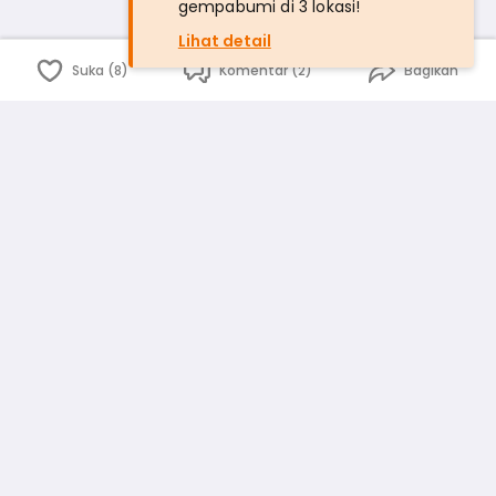
gempabumi di 3 lokasi!
Lihat detail
Suka (8)
Komentar (2)
Bagikan
Bahasa Indonesia
English
id
www.atmago.com
pr
pr.atmago.com
Facebook
Instagram
Twitter
Blog
Tentang Kami
Media
Kebijakan dan Privasi
Syarat dan Ketentuan
Pedoman Komunitas Warga
Kirim Saran, Kritik dan Masukan dari Warga
Peringkat Pengguna
Platform rekanan AtmaGo