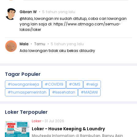
Gibran W
5 tahun yang lalu
@Mala, lowongan ini sudah ditutup, coba cari lowongan
yang lain saja di:
https://www.atmago.com/semua-
lokasi/loker
Mala
Tamu
5 tahun yang lalu
Ada lowongan tidak aku bekas dilaudry
Tagar Populer
#lowongankerja
#COVID19
#OMS
#religi
#humaspemerintah
#kesehatan
#MADANI
Loker Terpopuler
Loker
• 31 Jul 2026
Loker - House Keeping & Laundry
Moufeeda Information
di
Rambutan, Banyu Asin