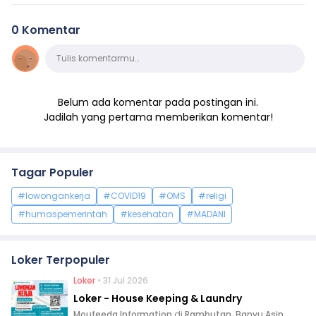
0 Komentar
Komentar
Tulis komentarmu…
Belum ada komentar pada postingan ini.
Jadilah yang pertama memberikan komentar!
Tagar Populer
#lowongankerja
#COVID19
#OMS
#religi
#humaspemerintah
#kesehatan
#MADANI
Loker Terpopuler
Loker
• 31 Jul 2026
Loker - House Keeping & Laundry
Moufeeda Information
di
Rambutan, Banyu Asin