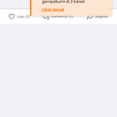
gempabumi di 2 lokasi!
Lihat detail
Suka (3)
Komentar (0)
Bagikan
Bahasa Indonesia
English
id
www.atmago.com
pr
pr.atmago.com
Facebook
Instagram
Twitter
Blog
Tentang Kami
Media
Kebijakan dan Privasi
Syarat dan Ketentuan
Pedoman Komunitas Warga
Kirim Saran, Kritik dan Masukan dari Warga
Peringkat Pengguna
Platform rekanan AtmaGo