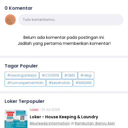
0 Komentar
Komentar
Tulis komentarmu…
Belum ada komentar pada postingan ini.
Jadilah yang pertama memberikan komentar!
Tagar Populer
#lowongankerja
#COVID19
#OMS
#religi
#humaspemerintah
#kesehatan
#MADANI
Loker Terpopuler
Loker
• 31 Jul 2026
Loker - House Keeping & Laundry
Moufeeda Information
di
Rambutan, Banyu Asin