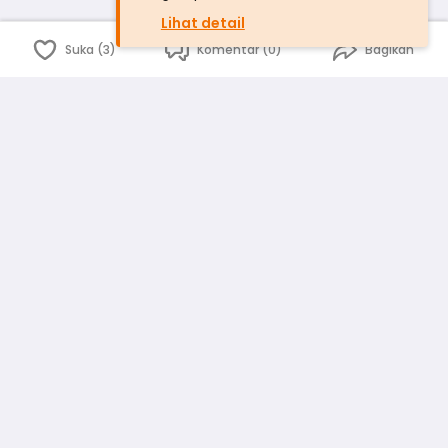
Lihat detail
Suka (3)
Komentar (0)
Bagikan
Bahasa Indonesia
English
id
www.atmago.com
pr
pr.atmago.com
Facebook
Instagram
Twitter
Blog
Tentang Kami
Media
Kebijakan dan Privasi
Syarat dan Ketentuan
Pedoman Komunitas Warga
Kirim Saran, Kritik dan Masukan dari Warga
Peringkat Pengguna
Platform rekanan AtmaGo