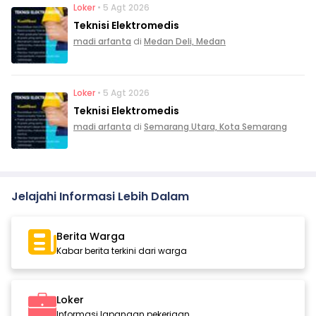
Loker
• 5 Agt 2026
Teknisi Elektromedis
madi arfanta
di
Medan Deli, Medan
Loker
• 5 Agt 2026
Teknisi Elektromedis
madi arfanta
di
Semarang Utara, Kota Semarang
Jelajahi Informasi Lebih Dalam
Berita Warga
Kabar berita terkini dari warga
Loker
Informasi lapangan pekerjaan