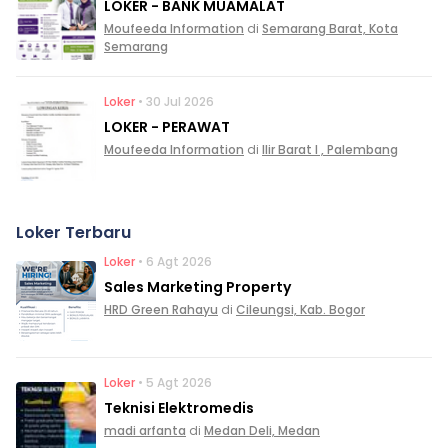
LOKER - BANK MUAMALAT
Moufeeda Information
di
Semarang Barat, Kota
Semarang
Loker
• 30 Jul 2026
LOKER - PERAWAT
Moufeeda Information
di
Ilir Barat I , Palembang
Loker Terbaru
Loker
• 6 Agt 2026
Sales Marketing Property
HRD Green Rahayu
di
Cileungsi, Kab. Bogor
Loker
• 5 Agt 2026
Teknisi Elektromedis
madi arfanta
di
Medan Deli, Medan