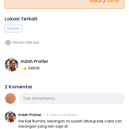
Masuk
/
Daftar
Lokasi Terkait
Medan
Dilihat 2189 kali
Indah Pratiwi
54505
2 Komentar
Komentar
Tulis komentarmu…
Indah Pratiwi
5 tahun yang lalu
Hai Kak Rumiris, lowongan ini sudah ditutup kak, coba cari
lowongan yang lain saja di: