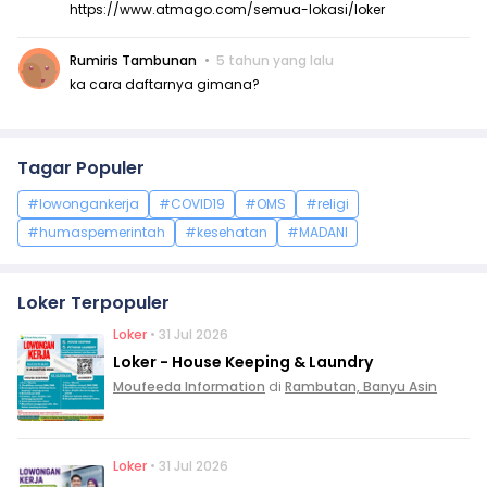
https://www.atmago.com/semua-lokasi/loker
Rumiris Tambunan
5 tahun yang lalu
ka cara daftarnya gimana?
Tagar Populer
#lowongankerja
#COVID19
#OMS
#religi
#humaspemerintah
#kesehatan
#MADANI
Loker Terpopuler
Loker
• 31 Jul 2026
Loker - House Keeping & Laundry
Moufeeda Information
di
Rambutan, Banyu Asin
Loker
• 31 Jul 2026