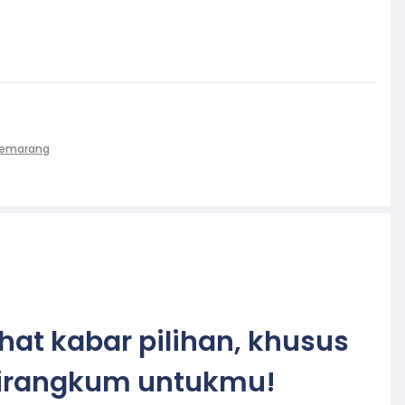
Semarang
ihat kabar pilihan, khusus
irangkum untukmu!