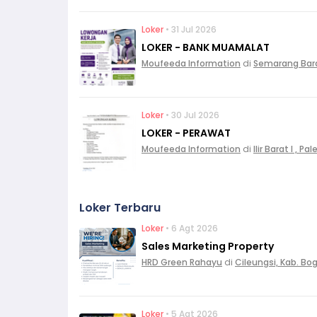
Loker
• 31 Jul 2026
LOKER - BANK MUAMALAT
Moufeeda Information
di
Semarang Bar
Loker
• 30 Jul 2026
LOKER - PERAWAT
Moufeeda Information
di
Ilir Barat I , 
Loker Terbaru
Loker
• 6 Agt 2026
Sales Marketing Property
HRD Green Rahayu
di
Cileungsi, Kab. Bo
Loker
• 5 Agt 2026