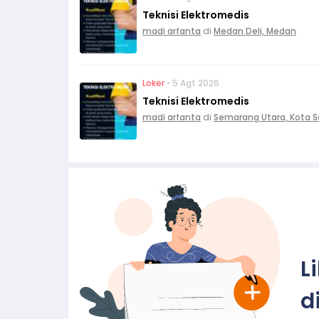
Teknisi Elektromedis
madi arfanta
di
Medan Deli, Medan
Loker
• 5 Agt 2026
Teknisi Elektromedis
madi arfanta
di
Semarang Utara, Kota 
L
d