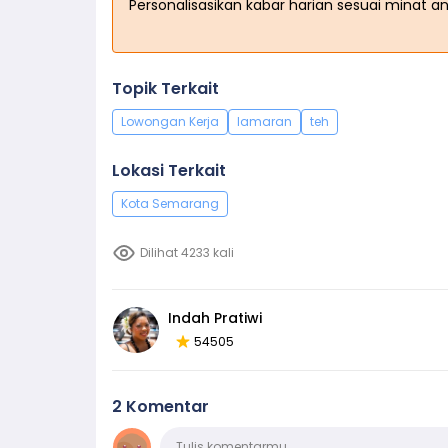
Personalisasikan kabar harian sesuai minat a
Topik Terkait
Lowongan Kerja
lamaran
teh
Lokasi Terkait
Kota Semarang
Dilihat 4233 kali
Indah Pratiwi
54505
2 Komentar
Komentar
Tulis komentarmu…