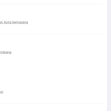
at, Kota Semarang
Palembang
gor