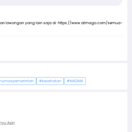
ari lowongan yang lain saja di:
https://www.atmago.com/semua-
humaspemerintah
#kesehatan
#MADANI
nyu Asin