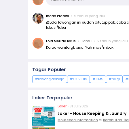
Indah Pratiwi
5 tahun yang lalu
@Lola, lowongan ini sudah ditutup pak, coba c
lokasi/loker
Lola Meutia Idrus
Tamu
5 tahun yang lalu
Kalau wanita gk bisa. Yah mas/mbak
Tagar Populer
#lowongankerja
#COVID19
#OMS
#religi
#
Loker Terpopuler
Loker
• 31 Jul 2026
Loker - House Keeping & Laundry
Moufeeda Information
di
Rambutan, Ba