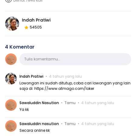
Dilihat 7846 kali
Indah Pratiwi
54505
4 Komentar
Komentar
Tulis komentarmu…
Indah Pratiwi
4 tahun yang lalu
Lowongan ini sudah ditutup, coba cari lowongan yang lain
saja di:
https://www.atmago.com/loker
Sawaluddin Nasution
Tamu
4 tahun yang lalu
Ya kk
Sawaluddin nasution
Tamu
4 tahun yang lalu
Secara online kk