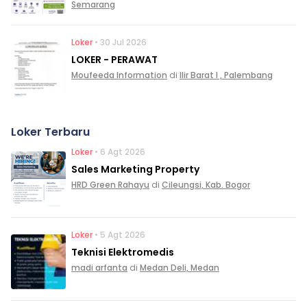
Semarang
Loker
• 30 Jul 2026
LOKER - PERAWAT
Moufeeda Information
di
Ilir Barat I , Palembang
Loker Terbaru
Loker
• 6 Agt 2026
Sales Marketing Property
HRD Green Rahayu
di
Cileungsi, Kab. Bogor
Loker
• 5 Agt 2026
Teknisi Elektromedis
madi arfanta
di
Medan Deli, Medan