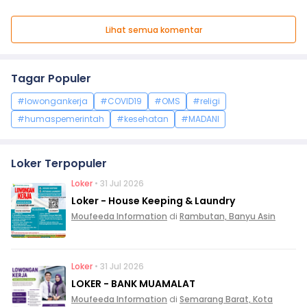
Lihat semua komentar
Tagar Populer
#lowongankerja
#COVID19
#OMS
#religi
#humaspemerintah
#kesehatan
#MADANI
Loker Terpopuler
Loker
• 31 Jul 2026
Loker - House Keeping & Laundry
Moufeeda Information
di
Rambutan, Banyu Asin
Loker
• 31 Jul 2026
LOKER - BANK MUAMALAT
Moufeeda Information
di
Semarang Barat, Kota