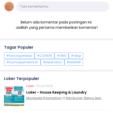
Komentar
Tulis komentarmu…
Belum ada komentar pada postingan ini.
Jadilah yang pertama memberikan komentar!
Tagar Populer
#lowongankerja
#COVID19
#OMS
#religi
#humaspemerintah
#kesehatan
#MADANI
Loker Terpopuler
Loker
• 31 Jul 2026
Loker - House Keeping & Laundry
Moufeeda Information
di
Rambutan, Banyu Asin