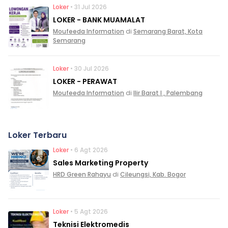
Loker
• 31 Jul 2026
LOKER - BANK MUAMALAT
Moufeeda Information
di
Semarang Barat, Kota
Semarang
Loker
• 30 Jul 2026
LOKER - PERAWAT
Moufeeda Information
di
Ilir Barat I , Palembang
Loker Terbaru
Loker
• 6 Agt 2026
Sales Marketing Property
HRD Green Rahayu
di
Cileungsi, Kab. Bogor
Loker
• 5 Agt 2026
Teknisi Elektromedis