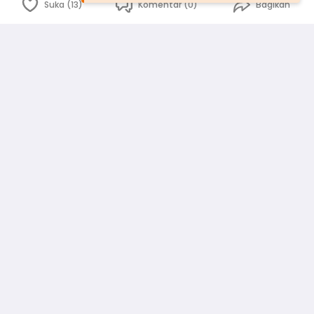
Suka (13)
Komentar (0)
Bagikan
Bahasa Indonesia
English
id
www.atmago.com
pr
pr.atmago.com
Facebook
Instagram
Twitter
Blog
Tentang Kami
Media
Kebijakan dan Privasi
Syarat dan Ketentuan
Pedoman Komunitas Warga
Kirim Saran, Kritik dan Masukan dari Warga
Peringkat Pengguna
Platform rekanan AtmaGo